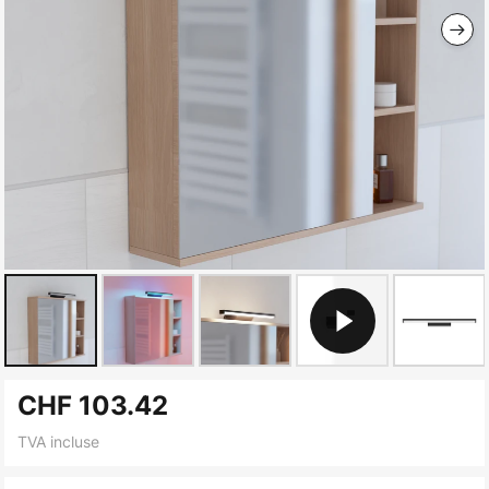
Skip
CHF 103.42
to
the
TVA incluse
beginning