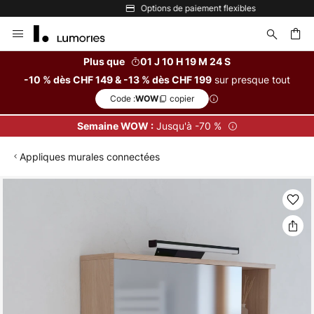
Options de paiement flexibles
Allez
au
contenu
Plus que
01 J 10 H 19 M 24 S
sur presque tout
-10 % dès CHF 149 & -13 % dès CHF 199
ercher
Code :
copier
WOW
Jusqu'à -70 %
Semaine WOW :
Appliques murales connectées
Skip
to
the
end
of
the
images
gallery