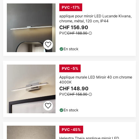
PVC -17%
applique pour miroir LED Lucande Kivana,
chrome, métal, 120 cm, IP44
CHF 156.90
PVC
CHF 188.90
En stock
PVC -5%
Applique murale LED Miroir 40 cm chrome
4000K
CHF 148.90
PVC
CHF 156.90
En stock
PVC -45%
Helestra Theia applique miroir LED,