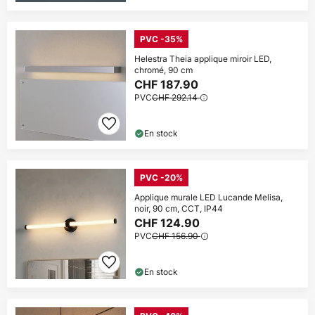
PVC -35%
Helestra Theia applique miroir LED,
chromé, 90 cm
CHF 187.90
PVC
CHF 292.14
En stock
PVC -20%
Applique murale LED Lucande Melisa,
noir, 90 cm, CCT, IP44
CHF 124.90
PVC
CHF 156.90
En stock