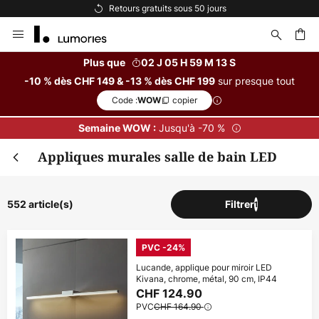
Options de paiement flexibles
Allez
au
contenu
Plus que
02 J 05 H 59 M 12 S
sur presque tout
-10 % dès CHF 149 & -13 % dès CHF 199
ercher
Code :
copier
WOW
Fer
Remise supplémentaire
Jusqu'à -70 %
Semaine WOW :
Appliques murales salle de bain LED
dès CHF 149
-10 % suppl.
dès CHF 199
-13 % suppl.
552 article(s)
Filtrer
1
sur presque tout*
Code :
copier
WOW
PVC -24%
Lucande, applique pour miroir LED
Kivana, chrome, métal, 90 cm, IP44
En profiter
CHF 124.90
PVC
CHF 164.90
*Marques exclues