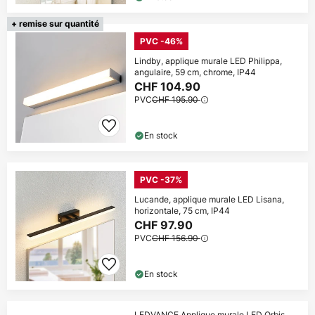
+ remise sur quantité
PVC -46%
Lindby, applique murale LED Philippa,
angulaire, 59 cm, chrome, IP44
CHF 104.90
PVC
CHF 195.90
En stock
PVC -37%
Lucande, applique murale LED Lisana,
horizontale, 75 cm, IP44
CHF 97.90
PVC
CHF 156.90
En stock
LEDVANCE Applique murale LED Orbis