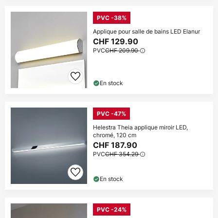
PVC -38%
Applique pour salle de bains LED Elanur
CHF 129.90
PVC
CHF 209.90
En stock
PVC -47%
Helestra Theia applique miroir LED,
chromé, 120 cm
CHF 187.90
PVC
CHF 354.29
En stock
PVC -24%