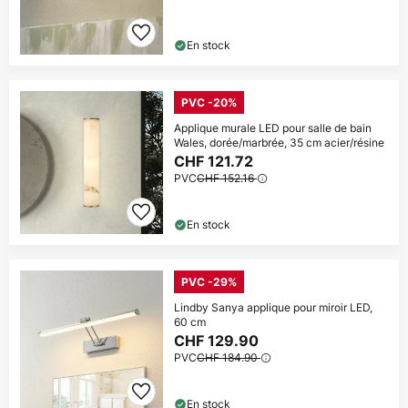
En stock
PVC -20%
Applique murale LED pour salle de bain
Wales, dorée/marbrée, 35 cm acier/résine
CHF 121.72
PVC
CHF 152.16
En stock
PVC -29%
Lindby Sanya applique pour miroir LED,
60 cm
CHF 129.90
PVC
CHF 184.90
En stock