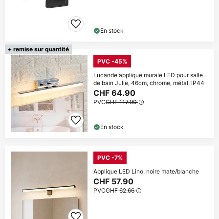
En stock
+ remise sur quantité
PVC -45%
Lucande applique murale LED pour salle
de bain Julie, 46cm, chrome, métal, IP44
CHF 64.90
PVC
CHF 117.90
En stock
PVC -7%
Applique LED Lino, noire mate/blanche
CHF 57.90
PVC
CHF 62.66