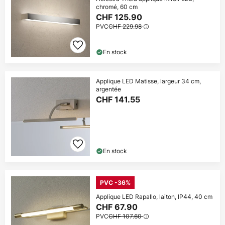
chromé, 60 cm
CHF 125.90
PVC
CHF 229.98
En stock
Applique LED Matisse, largeur 34 cm,
argentée
CHF 141.55
En stock
PVC -36%
Applique LED Rapallo, laiton, IP44, 40 cm
CHF 67.90
PVC
CHF 107.60