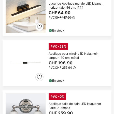
Lucande Applique murale LED Lisana,
horizontale, 46 cm, IP44
CHF 64.90
PVC
CHF 117.90
En stock
PVC -23%
Applique pour miroir LED Nala, noir,
largeur 110 cm, métal
CHF 196.90
PVC
CHF 255.94
En stock
PVC -0%
Applique salle de bain LED Huguenot
Lake, 2 lampes
CHF 259.90