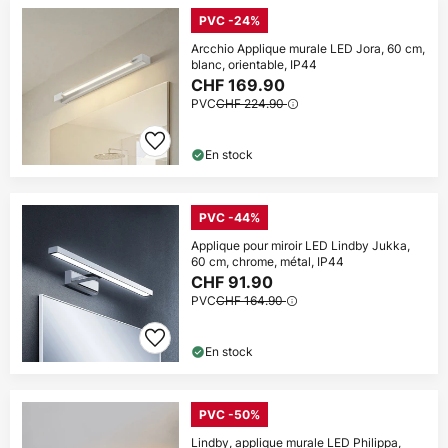
PVC -24%
Arcchio Applique murale LED Jora, 60 cm,
blanc, orientable, IP44
CHF 169.90
PVC
CHF 224.90
En stock
PVC -44%
Applique pour miroir LED Lindby Jukka,
60 cm, chrome, métal, IP44
CHF 91.90
PVC
CHF 164.90
En stock
PVC -50%
Lindby, applique murale LED Philippa,