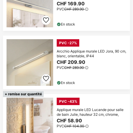
CHF 169.90
PVC
CHF 289.90
En stock
PVC -27%
Arcchio Applique murale LED Jora, 90 cm,
blanc, orientable, IP44
CHF 209.90
PVC
CHF 289.90
En stock
+ remise sur quantité
PVC -43%
Applique murale LED Lucande pour salle
de bain Julie, hauteur 32 cm, chrome,
CHF 58.90
PVC
CHF 104.90