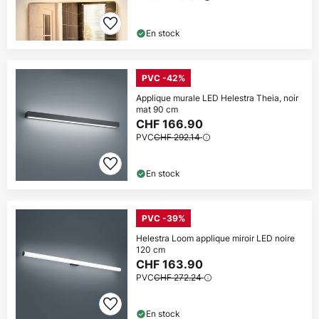
En stock
PVC -42%
Applique murale LED Helestra Theia, noir
mat 90 cm
CHF 166.90
PVC
CHF 292.14
En stock
PVC -39%
Helestra Loom applique miroir LED noire
120 cm
CHF 163.90
PVC
CHF 272.24
En stock