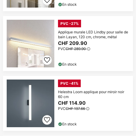
En stock
PVC -27%
Applique murale LED Lindby pour salle de
bain Layan, 120 cm, chrome, métal
CHF 209.90
PVC
CHF 289.90
En stock
PVC -41%
Helestra Loom applique pour miroir noir
60 cm
CHF 114.90
PVC
CHF 197.66
En stock