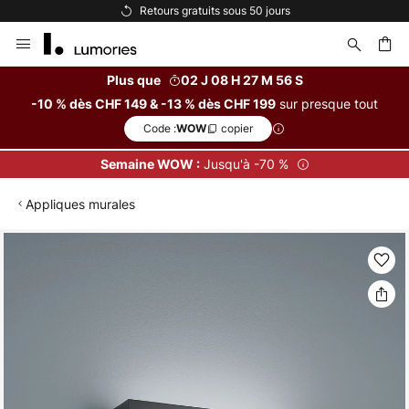
rs gratuits sous 50 jours
Options de 
Allez
au
contenu
Plus que
02 J 08 H 27 M 55 S
sur presque tout
-10 % dès CHF 149 & -13 % dès CHF 199
ercher
Code :
copier
WOW
Jusqu'à -70 %
Semaine WOW :
Appliques murales
Skip
to
the
end
of
the
images
gallery