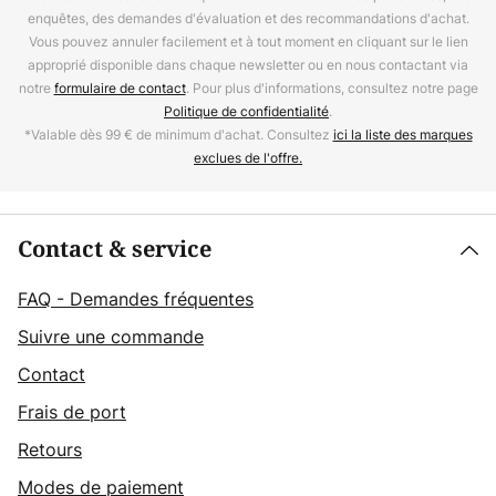
enquêtes, des demandes d'évaluation et des recommandations d'achat.
Vous pouvez annuler facilement et à tout moment en cliquant sur le lien
approprié disponible dans chaque newsletter ou en nous contactant via
notre
formulaire de contact
. Pour plus d'informations, consultez notre page
Politique de confidentialité
.
*Valable dès 99 € de minimum d'achat. Consultez
ici la liste des marques
exclues de l'offre.
Contact & service
FAQ - Demandes fréquentes
Suivre une commande
Contact
Frais de port
Retours
Modes de paiement