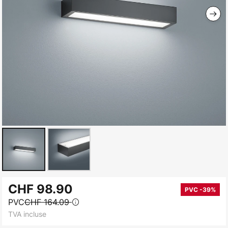
Skip
CHF 98.90
to
PVC -39%
PVC
CHF 164.09
the
TVA incluse
beginning