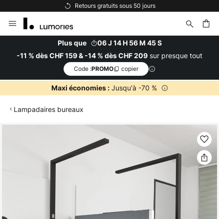
Options de paiement flexibles
Allez
au
contenu
Plus que
06 J 14 H 56 M 44 S
sur presque tout
-11 % dès CHF 159 & -14 % dès CHF 209
ercher
Code :
copier
PROMO
Jusqu'à -70 %
Maxi économies :
Lampadaires bureaux
Skip
to
the
end
of
the
images
gallery