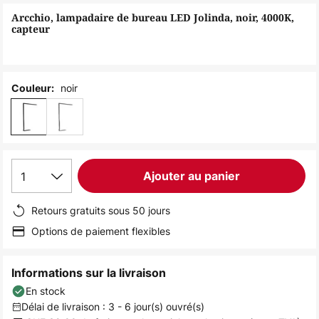
of
Arcchio, lampadaire de bureau LED Jolinda, noir, 4000K,
the
capteur
images
gallery
noir
Couleur:
1
Ajouter au panier
Retours gratuits sous 50 jours
Options de paiement flexibles
Informations sur la livraison
En stock
Délai de livraison : 3 - 6 jour(s) ouvré(s)