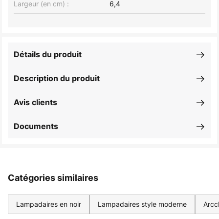
Largeur (en cm) :
6,4
Détails du produit
Description du produit
Avis clients
Documents
Catégories similaires
Lampadaires en noir
Lampadaires style moderne
Arcc