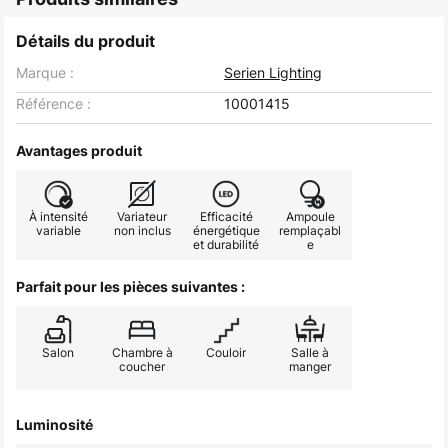
Détails du produit
Marque :
Serien Lighting
Référence :
10001415
Avantages produit
À intensité
Variateur
Efficacité
Ampoule
variable
non inclus
énergétique
remplaçabl
et durabilité
e
Parfait pour les pièces suivantes :
Salon
Chambre à
Couloir
Salle à
coucher
manger
Luminosité