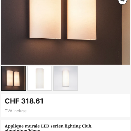
Skip
CHF 318.61
to
the
TVA incluse
beginning
of
Applique murale LED serien.lighting Club,
aluminium/blanc