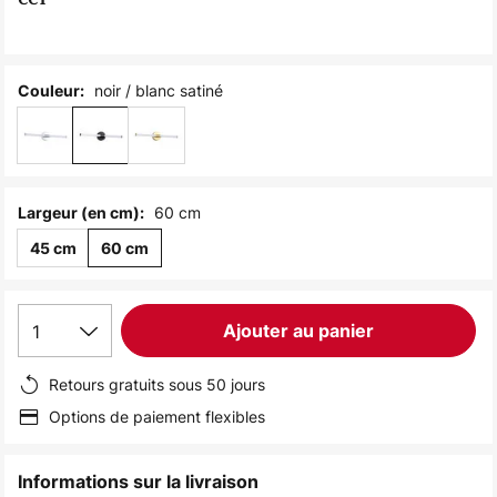
the
images
gallery
noir / blanc satiné
Couleur:
60 cm
Largeur (en cm):
45 cm
60 cm
1
Ajouter au panier
Retours gratuits sous 50 jours
Options de paiement flexibles
Informations sur la livraison