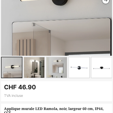
Skip
CHF 46.90
to
the
TVA incluse
beginning
of
Applique murale LED Ramola, noir, largeur 60 cm, IP44,
CCT