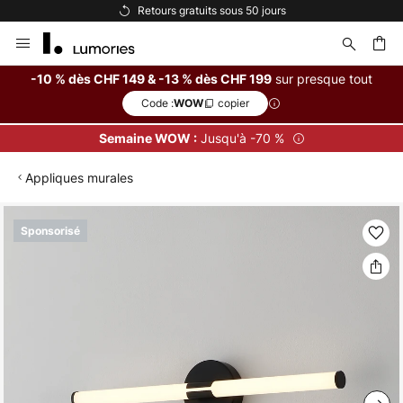
Retours gratuits sous 50 jours
Allez
au
contenu
sur presque tout
-10 % dès CHF 149 & -13 % dès CHF 199
Code :
copier
WOW
ercher
Jusqu'à -70 %
Semaine WOW :
Appliques murales
Skip
Sponsorisé
to
the
end
of
the
images
gallery