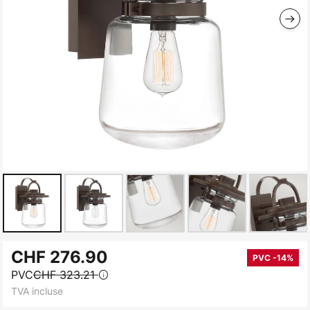
Skip
CHF 276.90
to
PVC -14%
PVC
CHF 323.21
the
TVA incluse
beginning