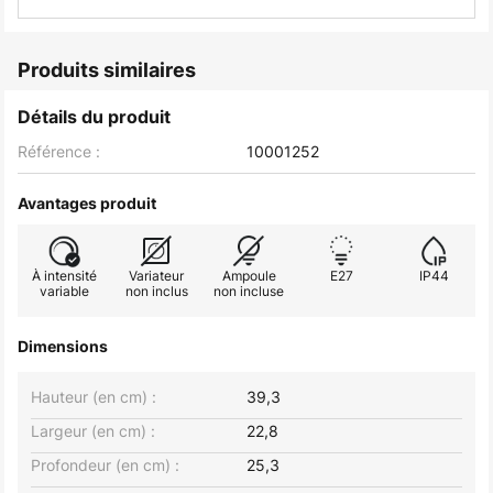
Produits similaires
Détails du produit
Référence :
10001252
Avantages produit
À intensité
Variateur
Ampoule
E27
IP44
variable
non inclus
non incluse
Dimensions
Hauteur (en cm) :
39,3
Largeur (en cm) :
22,8
Profondeur (en cm) :
25,3