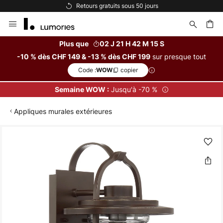
Retours gratuits sous 50 jours
Allez
au
contenu
Plus que
02 J 21 H 42 M 15 S
sur presque tout
-10 % dès CHF 149 & -13 % dès CHF 199
ercher
Code :
copier
WOW
Jusqu'à -70 %
Semaine WOW :
Appliques murales extérieures
Skip
to
the
end
of
the
images
gallery