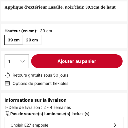
of
Applique d'extérieur Lasalle, noir/clair, 39,3cm de haut
the
images
gallery
39 cm
Hauteur (en cm):
39 cm
29 cm
1
Ajouter au panier
Retours gratuits sous 50 jours
Options de paiement flexibles
Informations sur la livraison
Délai de livraison : 2 - 4 semaines
incluse(s)
Pas de source(s) lumineuse(s)
Choisir E27 ampoule