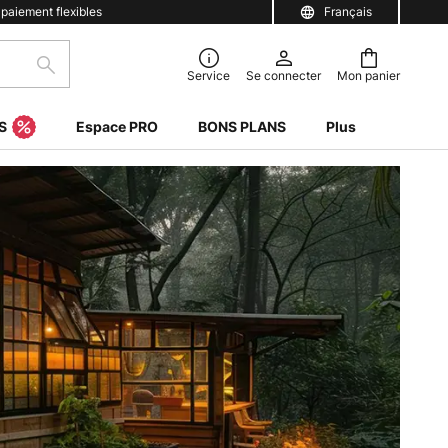
 paiement flexibles
Français
Rechercher
Service
Se connecter
Mon panier
S
Espace PRO
BONS PLANS
Plus