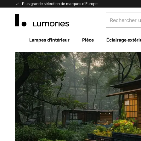
Allez
Plus grande sélection de marques d'Europe
au
Rechercher
contenu
un
produit,
catégorie...
Lampes d'intérieur
Pièce
Éclairage extéri