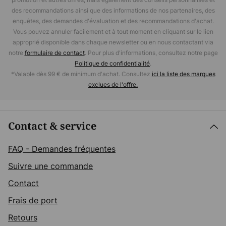
des recommandations ainsi que des informations de nos partenaires, des
enquêtes, des demandes d'évaluation et des recommandations d'achat.
Vous pouvez annuler facilement et à tout moment en cliquant sur le lien
approprié disponible dans chaque newsletter ou en nous contactant via
notre
formulaire de contact
. Pour plus d'informations, consultez notre page
Politique de confidentialité
.
*Valable dès 99 € de minimum d'achat. Consultez
ici la liste des marques
exclues de l'offre.
Contact & service
FAQ - Demandes fréquentes
Suivre une commande
Contact
Frais de port
Retours