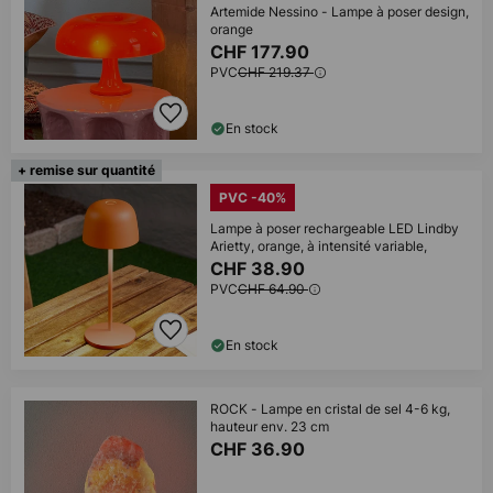
Artemide Nessino - Lampe à poser design,
orange
CHF 177.90
PVC
CHF 219.37
En stock
+ remise sur quantité
PVC -40%
Lampe à poser rechargeable LED Lindby
Arietty, orange, à intensité variable,
CHF 38.90
PVC
CHF 64.90
En stock
ROCK - Lampe en cristal de sel 4-6 kg,
hauteur env. 23 cm
CHF 36.90