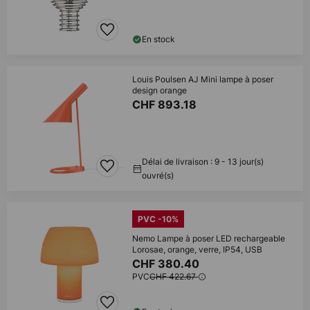
En stock
Louis Poulsen AJ Mini lampe à poser
design orange
CHF 893.18
Délai de livraison : 9 - 13 jour(s)
ouvré(s)
PVC -10%
Nemo Lampe à poser LED rechargeable
Lorosae, orange, verre, IP54, USB
CHF 380.40
PVC
CHF 422.67