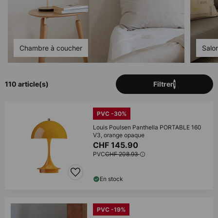
Chambre à coucher
Salo
110 article(s)
Filtrer
1
PVC -30%
Louis Poulsen Panthella PORTABLE 160
V3, orange opaque
CHF 145.90
PVC
CHF 208.93
En stock
PVC -19%