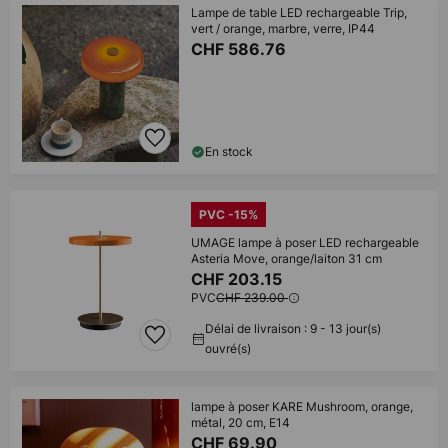
Lampe de table LED rechargeable Trip,
vert / orange, marbre, verre, IP44
CHF 586.76
En stock
PVC -15%
UMAGE lampe à poser LED rechargeable
Asteria Move, orange/laiton 31 cm
CHF 203.15
PVC
CHF 239.00
Délai de livraison : 9 - 13 jour(s)
ouvré(s)
lampe à poser KARE Mushroom, orange,
métal, 20 cm, E14
CHF 69.90