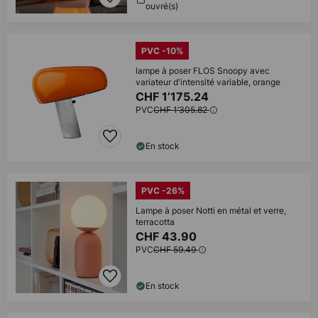
ouvré(s)
PVC -10%
lampe à poser FLOS Snoopy avec
variateur d'intensité variable, orange
CHF 1’175.24
PVC
CHF 1’305.82
En stock
PVC -26%
Lampe à poser Notti en métal et verre,
terracotta
CHF 43.90
PVC
CHF 59.49
En stock