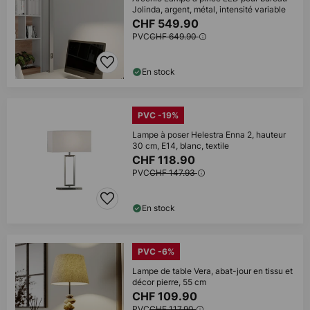
Jolinda, argent, métal, intensité variable
CHF 549.90
PVC
CHF 649.90
En stock
PVC -19%
Lampe à poser Helestra Enna 2, hauteur
30 cm, E14, blanc, textile
CHF 118.90
PVC
CHF 147.93
En stock
PVC -6%
Lampe de table Vera, abat-jour en tissu et
décor pierre, 55 cm
CHF 109.90
PVC
CHF 117.90