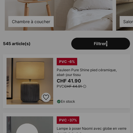
Chambre à coucher
Salo
545 article(s)
Filtrer
1
PVC -6%
Pauleen Pure Shine pied céramique,
abat-jour tissu
CHF 41.90
PVC
CHF 44.91
En stock
PVC -37%
Lampe à poser Naomi avec globe en verre