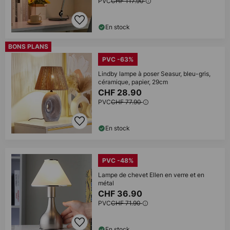
PVC
CHF 117.90
En stock
BONS PLANS
PVC -63%
Lindby lampe à poser Seasur, bleu-gris,
céramique, papier, 29cm
CHF 28.90
PVC
CHF 77.90
En stock
PVC -48%
Lampe de chevet Ellen en verre et en
métal
CHF 36.90
PVC
CHF 71.90
En stock