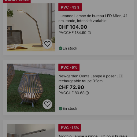
PVC -43%
Lucande Lampe de bureau LED Mion, 41
cm, ronde, intensité variable
CHF 104.90
PVC
CHF 184.90
En stock
PVC -9%
Newgarden Conta Lampe à poser LED
rechargeable taupe 32cm
CHF 72.90
PVC
CHF 80.68
En stock
PVC -15%
Arcchio Lampe à pince LED pour bureau