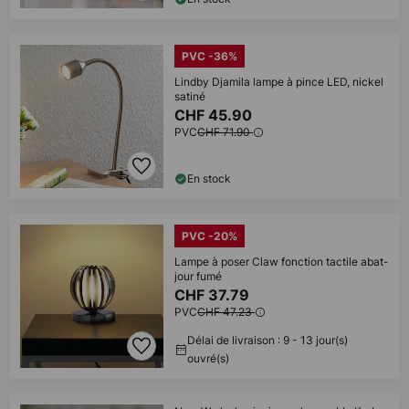
PVC -36%
Lindby Djamila lampe à pince LED, nickel
satiné
CHF 45.90
PVC
CHF 71.90
En stock
PVC -20%
Lampe à poser Claw fonction tactile abat-
jour fumé
CHF 37.79
PVC
CHF 47.23
Délai de livraison : 9 - 13 jour(s)
ouvré(s)