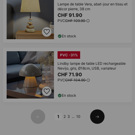
Lampe de table Vera, abat-jour en tissu et
décor pierre, 38 cm
CHF 91.90
PVC
CHF 109.90
En stock
PVC -31%
Lindby lampe de table LED rechargeable
Nevijo, gris, Ø18cm, USB, variateur
CHF 71.90
PVC
CHF 104.90
En stock
Page
1
2
3
...
10
Précédent
Suivant