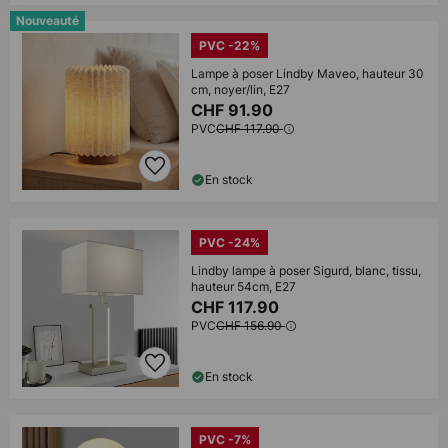
Nouveauté
PVC -22%
Lampe à poser Lindby Maveo, hauteur 30
cm, noyer/lin, E27
CHF 91.90
PVC
CHF 117.90
En stock
PVC -24%
Lindby lampe à poser Sigurd, blanc, tissu,
hauteur 54cm, E27
CHF 117.90
PVC
CHF 156.90
En stock
PVC -7%