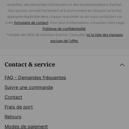
enquêtes, des demandes d'évaluation et des recommandations d'achat.
Vous pouvez annuler facilement et à tout moment en cliquant sur le lien
approprié disponible dans chaque newsletter ou en nous contactant via
notre
formulaire de contact
. Pour plus d'informations, consultez notre page
Politique de confidentialité
.
*Valable dès 99 € de minimum d'achat. Consultez
ici la liste des marques
exclues de l'offre.
Contact & service
FAQ - Demandes fréquentes
Suivre une commande
Contact
Frais de port
Retours
Modes de paiement