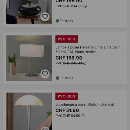
CHF 195.90
PVC
CHF 234.90
En stock
PVC -35%
Lampe à poser Helestra Enna 2, hauteur
53 cm, E14, blanc, textile
CHF 156.90
PVC
CHF 242.41
En stock
PVC -20%
Jolie lampe à poser Viola, nickel mat
CHF 51.90
PVC
CHF 64.90