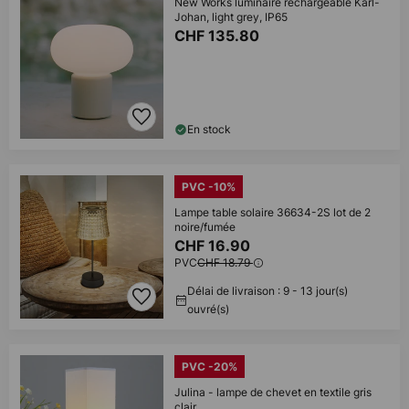
New Works luminaire rechargeable Karl-
Johan, light grey, IP65
CHF 135.80
En stock
PVC -10%
Lampe table solaire 36634-2S lot de 2
noire/fumée
CHF 16.90
PVC
CHF 18.79
Délai de livraison : 9 - 13 jour(s)
ouvré(s)
PVC -20%
Julina - lampe de chevet en textile gris
clair