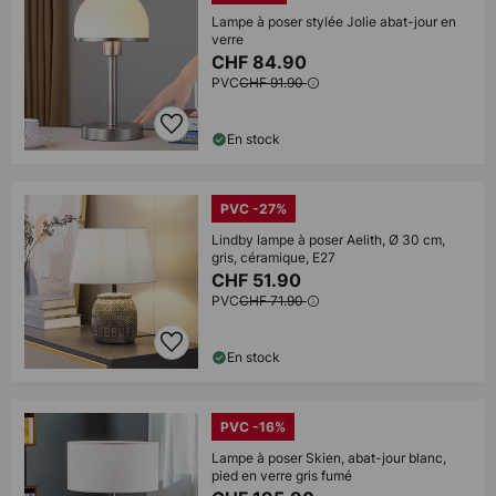
Lampe à poser stylée Jolie abat-jour en
verre
CHF 84.90
PVC
CHF 91.90
En stock
PVC -27%
Lindby lampe à poser Aelith, Ø 30 cm,
gris, céramique, E27
CHF 51.90
PVC
CHF 71.90
En stock
PVC -16%
Lampe à poser Skien, abat-jour blanc,
pied en verre gris fumé