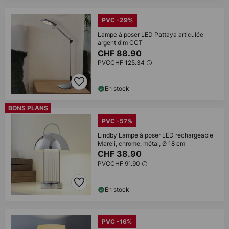
PVC -29%
Lampe à poser LED Pattaya articulée
argent dim CCT
CHF 88.90
PVC
CHF 125.34
En stock
BONS PLANS
PVC -57%
Lindby Lampe à poser LED rechargeable
Mareli, chrome, métal, Ø 18 cm
CHF 38.90
PVC
CHF 91.90
En stock
PVC -16%