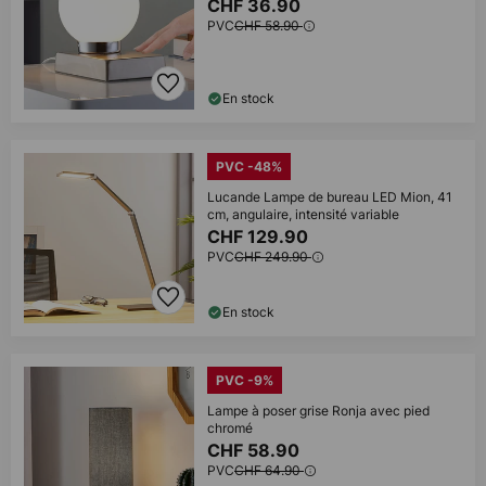
CHF 36.90
PVC
CHF 58.90
En stock
PVC -48%
Lucande Lampe de bureau LED Mion, 41
cm, angulaire, intensité variable
CHF 129.90
PVC
CHF 249.90
En stock
PVC -9%
Lampe à poser grise Ronja avec pied
chromé
CHF 58.90
PVC
CHF 64.90