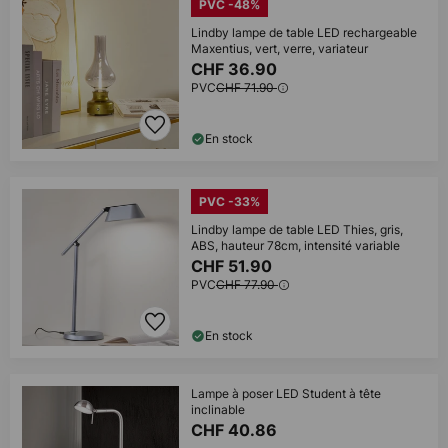
PVC -48%
Lindby lampe de table LED rechargeable
Maxentius, vert, verre, variateur
CHF 36.90
PVC
CHF 71.90
En stock
PVC -33%
Lindby lampe de table LED Thies, gris,
ABS, hauteur 78cm, intensité variable
CHF 51.90
PVC
CHF 77.90
En stock
Lampe à poser LED Student à tête
inclinable
CHF 40.86