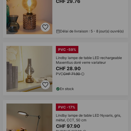
CHF 29.76
Délai de livraison : 5 - 8 jour(s) ouvré(s)
PVC -59%
Lindby lampe de table LED rechargeable
Maxentius doré verre variateur
CHF 28.90
PVC
CHF 71.90
En stock
PVC -17%
Lindby lampe de table LED Nyxaris, gris,
métal, CCT, 50 cm
CHF 97.90