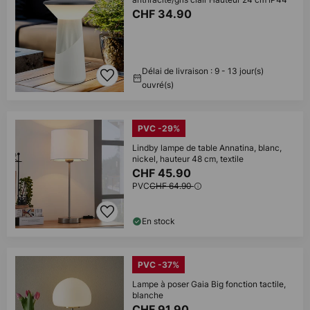
CHF 34.90
Délai de livraison : 9 - 13 jour(s)
ouvré(s)
PVC -29%
Lindby lampe de table Annatina, blanc,
nickel, hauteur 48 cm, textile
CHF 45.90
PVC
CHF 64.90
En stock
PVC -37%
Lampe à poser Gaia Big fonction tactile,
blanche
CHF 91.90