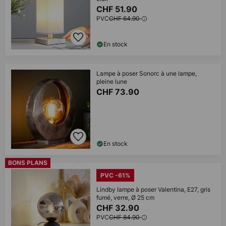
CHF 51.90
PVC
CHF 64.90
En stock
Lampe à poser Sonorc à une lampe,
pleine lune
CHF 73.90
En stock
BONS PLANS
PVC -61%
Lindby lampe à poser Valentina, E27, gris
fumé, verre, Ø 25 cm
CHF 32.90
PVC
CHF 84.90