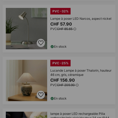
PVC -32%
Lampe à poser LED Narcos, aspect nickel
CHF 57.90
PVC
CHF 85.65
En stock
PVC -25%
Lucande Lampe à poser Thalorin, hauteur
46 cm, gris, céramique
CHF 156.90
PVC
CHF 209.90
En stock
lampe à poser LED rechargeable Pilia
anthracite/gris clair Hauteur 24 cm IP44