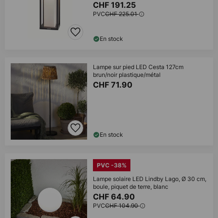
CHF 191.25
PVC
CHF 225.01
En stock
Lampe sur pied LED Cesta 127cm
brun/noir plastique/métal
CHF 71.90
En stock
PVC -38%
Lampe solaire LED Lindby Lago, Ø 30 cm,
boule, piquet de terre, blanc
CHF 64.90
PVC
CHF 104.90