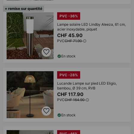
+ remise sur quantité
PVC -36%
Lampe solaire LED Lindby Aleeza, 61 cm,
acier inoxydable, piquet
CHF 45.90
PVC
CHF 71.90
En stock
PVC -28%
Lucande Lampe sur pied LED Eligio,
bambou, Ø 39 cm, RVB
CHF 117.90
PVC
CHF 164.90
En stock
PVC -46%