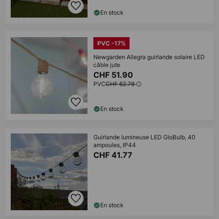
En stock
PVC -17%
Newgarden Allegra guirlande solaire LED
câble jute
CHF 51.90
PVC
CHF 62.78
En stock
Guirlande lumineuse LED GloBulb, 40
ampoules, IP44
CHF 41.77
En stock