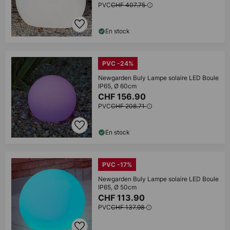
PVC
CHF 407.75
En stock
PVC -24%
Newgarden Buly Lampe solaire LED Boule
IP65, Ø 60cm
CHF 156.90
PVC
CHF 208.71
En stock
PVC -17%
Newgarden Buly Lampe solaire LED Boule
IP65, Ø 50cm
CHF 113.90
PVC
CHF 137.98