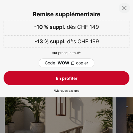
Options de paiement flexibles
Allez
Fer
Remise supplémentaire
au
contenu
dès CHF 149
Plus que
01 J 01 H 25 M 17 S
-10 % suppl.
sur presque tout
-10 % dès CHF 149 & -13 % dès CHF 199
ercher
dès CHF 199
-13 % suppl.
Code :
copier
WOW
sur presque tout*
Jusqu'à -70 %
Semaine WOW :
Code :
copier
WOW
Lampes solaires terrasse
En profiter
*Marques exclues