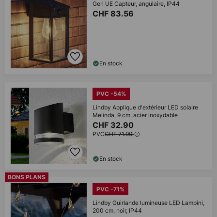
Geri UE Capteur, angulaire, IP44
CHF 83.56
En stock
PVC -54%
Lindby Applique d'extérieur LED solaire
Melinda, 9 cm, acier inoxydable
CHF 32.90
PVC
CHF 71.90
En stock
BONS PLANS
PVC -71%
Lindby Guirlande lumineuse LED Lampini,
200 cm, noir, IP44