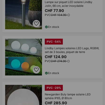
Lampe sur piquet LED solaire Lindby
Jolin, 66 cm, acier inoxydable
CHF 77.90
PVC
CHF 104.90
En stock
PVC -54%
Lindby Lampes solaires LED Lago, RGBW,
set de 3 boules, piquet de terre
CHF 124.90
PVC
CHF 274.90
En stock
PVC -29%
Newgarden Buly lampe solaire LED
sphère IP65, Ø 80cm
CHF 285.90