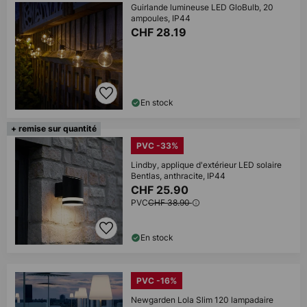
Guirlande lumineuse LED GloBulb, 20
ampoules, IP44
CHF 28.19
En stock
+ remise sur quantité
PVC -33%
Lindby, applique d'extérieur LED solaire
Bentlas, anthracite, IP44
CHF 25.90
PVC
CHF 38.90
En stock
PVC -16%
Newgarden Lola Slim 120 lampadaire