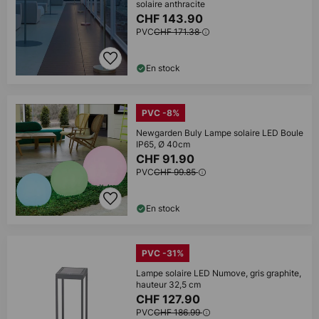
solaire anthracite
CHF 143.90
PVC
CHF 171.38
En stock
PVC -8%
Newgarden Buly Lampe solaire LED Boule
IP65, Ø 40cm
CHF 91.90
PVC
CHF 99.85
En stock
PVC -31%
Lampe solaire LED Numove, gris graphite,
hauteur 32,5 cm
CHF 127.90
PVC
CHF 186.99