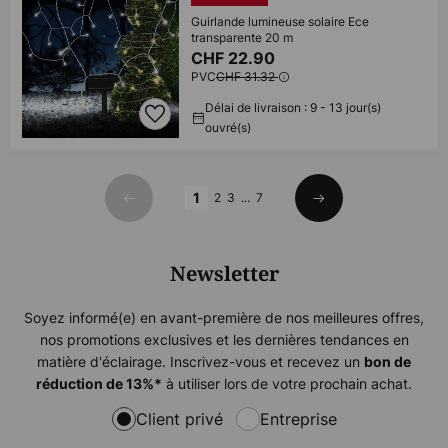
Guirlande lumineuse solaire Ece
transparente 20 m
CHF 22.90
PVC
CHF 31.32
Délai de livraison : 9 - 13 jour(s)
ouvré(s)
Page
1
2
3
...
7
Précédent
Suivant
Newsletter
Soyez informé(e) en avant-première de nos meilleures offres,
nos promotions exclusives et les dernières tendances en
matière d'éclairage. Inscrivez-vous et recevez un
bon de
à utiliser lors de votre prochain achat.
réduction de
13%
*
Client privé
Entreprise