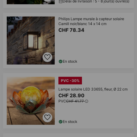
Délai de livraison : 5 - 8 jour(s) ouvré(s)
Philips Lampe murale à capteur solaire
Camill noir/blanc 14 x 14 cm
CHF 78.34
En stock
PVC -30%
Lampe solaire LED 33655, fleur, Ø 22 cm
CHF 28.90
PVC
CHF 41.77
En stock