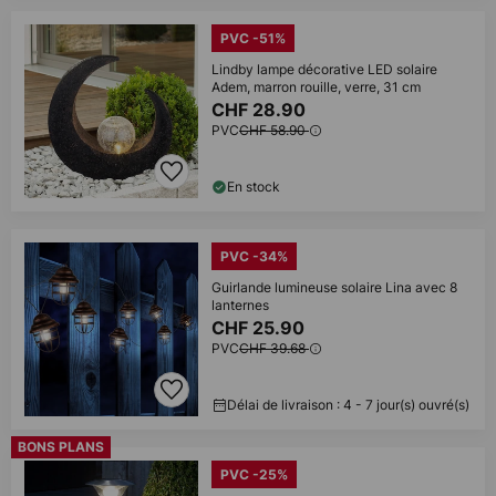
PVC -51%
Lindby lampe décorative LED solaire
Adem, marron rouille, verre, 31 cm
CHF 28.90
PVC
CHF 58.90
En stock
PVC -34%
Guirlande lumineuse solaire Lina avec 8
lanternes
CHF 25.90
PVC
CHF 39.68
Délai de livraison : 4 - 7 jour(s) ouvré(s)
BONS PLANS
PVC -25%