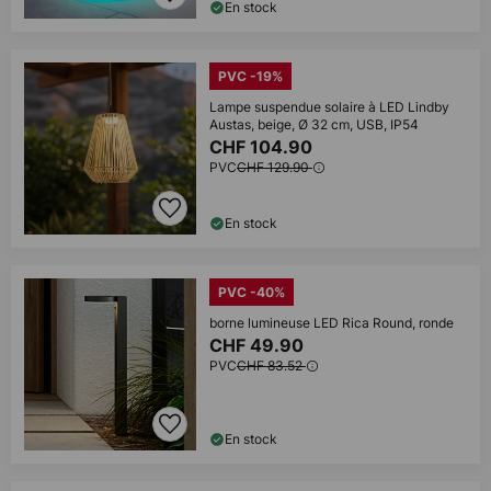
En stock
PVC -19%
Lampe suspendue solaire à LED Lindby
Austas, beige, Ø 32 cm, USB, IP54
CHF 104.90
PVC
CHF 129.90
En stock
PVC -40%
borne lumineuse LED Rica Round, ronde
CHF 49.90
PVC
CHF 83.52
En stock