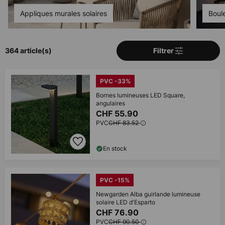
Appliques murales solaires
Boul
364 article(s)
Filtrer
PVC -33%
Bornes lumineuses LED Square,
angulaires
CHF 55.90
PVC
CHF 83.52
En stock
PVC -15%
Newgarden Alba guirlande lumineuse
solaire LED d'Esparto
CHF 76.90
PVC
CHF 90.50