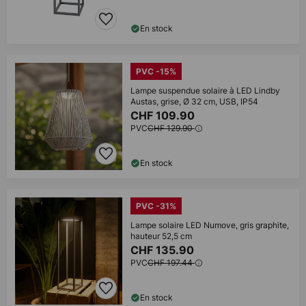
En stock
PVC -15%
Lampe suspendue solaire à LED Lindby
Austas, grise, Ø 32 cm, USB, IP54
CHF 109.90
PVC
CHF 129.90
En stock
PVC -31%
Lampe solaire LED Numove, gris graphite,
hauteur 52,5 cm
CHF 135.90
PVC
CHF 197.44
En stock