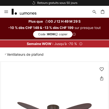
Retours gratuits sous 50 jours
Allez
au
contenu
Plus que
00 J 12 H 49 M 28 S
sur presque tout
-10 % dès CHF 149 & -13 % dès CHF 199
ercher
Code :
copier
WOW
Jusqu'à -70 %
Semaine WOW :
Ventilateurs de plafond
Skip
to
the
end
of
the
images
gallery