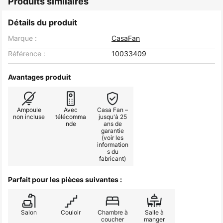
Produits similaires
Détails du produit
Marque :
CasaFan
Référence :
10033409
Avantages produit
Ampoule
Avec
Casa Fan –
non incluse
télécomma
jusqu'à 25
nde
ans de
garantie
(voir les
information
s du
fabricant)
Parfait pour les pièces suivantes :
Salon
Couloir
Chambre à
Salle à
coucher
manger