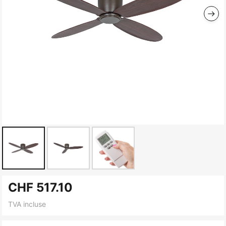
Skip
CHF 517.10
to
the
TVA incluse
beginning