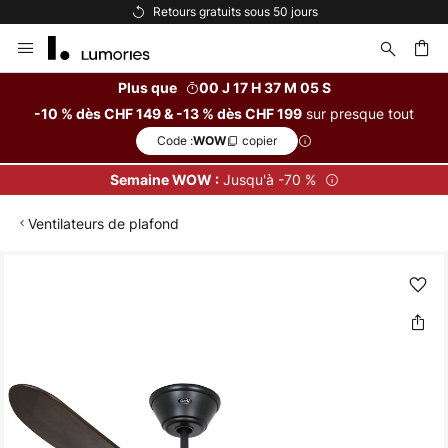
Retours gratuits sous 50 jours
Allez
au
contenu
Plus que
00 J 17 H 37 M 05 S
sur presque tout
-10 % dès CHF 149 & -13 % dès CHF 199
ercher
Code :
copier
WOW
Jusqu'à -70 %
Semaine WOW :
Ventilateurs de plafond
Skip
to
the
end
of
the
images
gallery