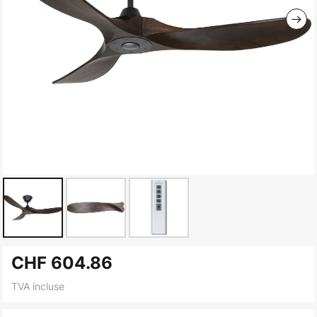
Skip
CHF 604.86
to
the
TVA incluse
beginning