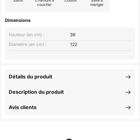
Salon
Chambre à
Couloir
Salle à
coucher
manger
Dimensions
Hauteur (en cm) :
36
Diamètre (en cm) :
122
Détails du produit
Description du produit
Avis clients