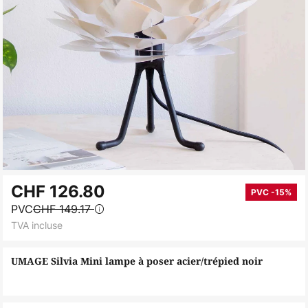
Skip
CHF 126.80
to
PVC -15%
PVC
CHF 149.17
the
TVA incluse
beginning
of
UMAGE Silvia Mini lampe à poser acier/trépied noir
the
images
gallery