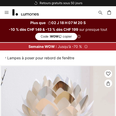
Retours gratuits sous 50 jours
Allez
au
contenu
Plus que
02 J 18 H 07 M 19 S
sur presque tout
-10 % dès CHF 149 & -13 % dès CHF 199
ercher
Code :
copier
WOW
Jusqu'à -70 %
Semaine WOW :
Lampes à poser pour rebord de fenêtre
Skip
to
the
end
of
the
images
gallery