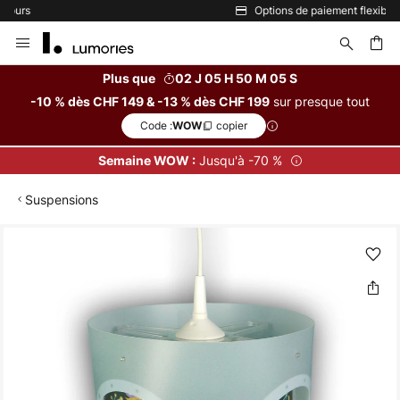
Options de paiement flexibles
Allez
au
contenu
Plus que
02 J 05 H 50 M 05 S
sur presque tout
-10 % dès CHF 149 & -13 % dès CHF 199
ercher
Code :
copier
WOW
Jusqu'à -70 %
Semaine WOW :
Suspensions
Skip
to
the
end
of
the
images
gallery