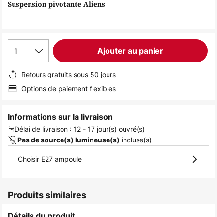
of
Suspension pivotante Aliens
the
images
gallery
1
Ajouter au panier
Retours gratuits sous 50 jours
Options de paiement flexibles
Informations sur la livraison
Délai de livraison : 12 - 17 jour(s) ouvré(s)
incluse(s)
Pas de source(s) lumineuse(s)
Choisir E27 ampoule
Produits similaires
Détails du produit