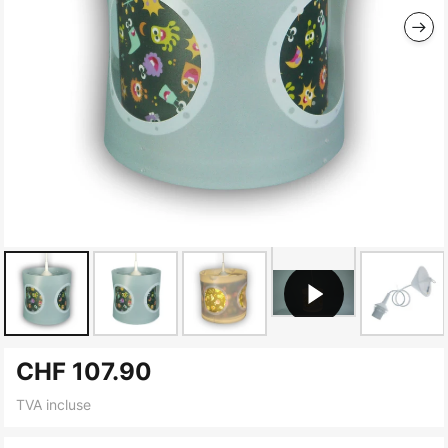
Skip
CHF 107.90
to
the
TVA incluse
beginning