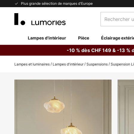
Allez
Plus grande sélection de marques d'Europe
au
Rechercher
contenu
un
produit,
catégorie...
Lampes d'intérieur
Pièce
Éclairage extéri
-10 % dès CHF 149 & -13 % 
Lampes et luminaires
Lampes d'intérieur
Suspensions
Suspension Li
Skip
to
the
end
of
the
images