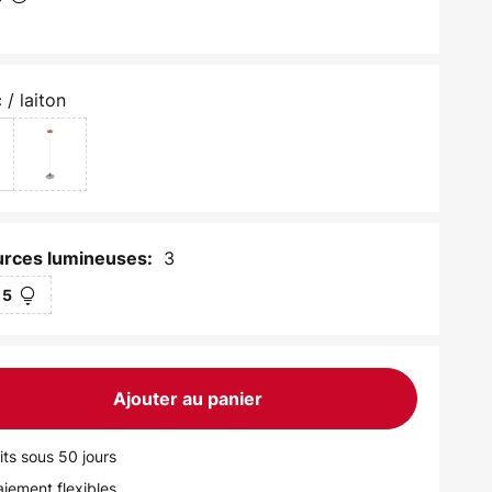
 / laiton
3
rces lumineuses:
5
Ajouter au panier
its sous 50 jours
iement flexibles