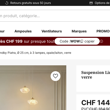
Retours gratuits sous 50 jours
Options de
eur
Ampoules
Ventilateurs
Marques
PROMO
sur presque tout
dès CHF 199
Code :
copier
WOW
ndby Piatra, Ø 25 cm, à 3 lampes, opale/laiton, verre
Suspension Lin
verre
CHF 144
PVC
CHF 184.9