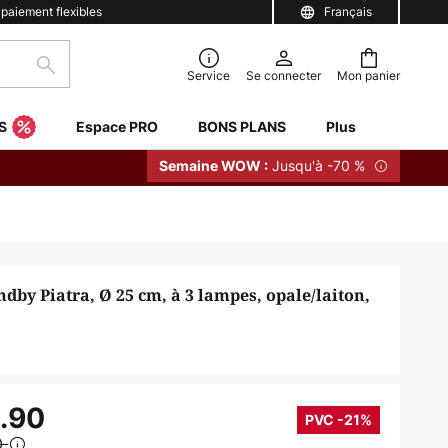
 paiement flexibles
Français
Rechercher
Service
Se connecter
Mon panier
S
Espace PRO
BONS PLANS
Plus
Jusqu'à -70 %
Semaine WOW :
dby Piatra, Ø 25 cm, à 3 lampes, opale/laiton,
.90
PVC -21%
0