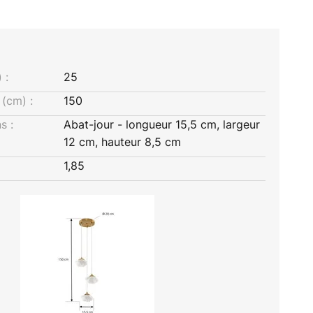
 :
25
(cm) :
150
s :
Abat-jour - longueur 15,5 cm, largeur
12 cm, hauteur 8,5 cm
1,85