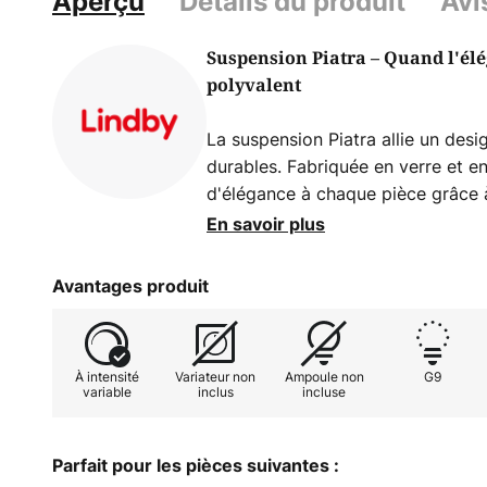
Aperçu
Détails du produit
Avi
Suspension Piatra – Quand l'él
polyvalent
La suspension Piatra allie un des
durables. Fabriquée en verre et en
d'élégance à chaque pièce grâce 
blanc et d'accents couleur laiton.
En savoir plus
une diffusion uniforme et agréable
salon, la salle à manger ou la cuis
Avantages produit
Grâce à la possibilité d'une intens
externe, vous pouvez créer différ
À intensité
Variateur non
Ampoule non
G9
douce à un éclairage plus vif. Ses
variable
inclus
incluse
harmonieuses font de cette lampe
s'intègre parfaitement dans les in
Parfait pour les pièces suivantes :