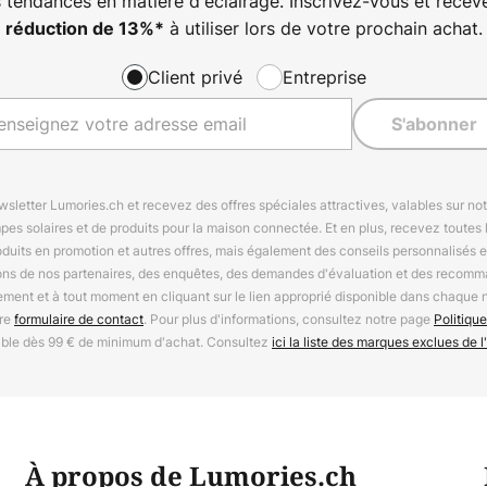
s tendances en matière d'éclairage. Inscrivez-vous et rece
à utiliser lors de votre prochain achat.
réduction de
13%
*
Client privé
Entreprise
S'abonner
letter Lumories.ch et recevez des offres spéciales attractives, valables sur n
mpes solaires et de produits pour la maison connectée. Et en plus, recevez toutes l
oduits en promotion et autres offres, mais également des conseils personnalisés
ions de nos partenaires, des enquêtes, des demandes d'évaluation et des recomm
ement et à tout moment en cliquant sur le lien approprié disponible dans chaque 
tre
formulaire de contact
. Pour plus d'informations, consultez notre page
Politique
able dès 99 € de minimum d'achat. Consultez
ici la liste des marques exclues de l'
À propos de Lumories.ch