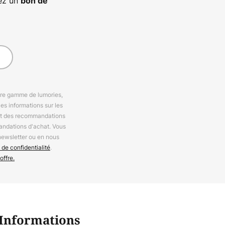
vez un
bon de
otre gamme de lumories,
es informations sur les
 et des recommandations
andations d'achat. Vous
newsletter ou en nous
 de confidentialité
.
offre.
Informations