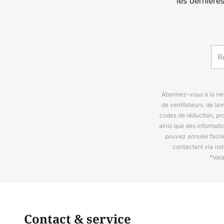
les dernière
Abonnez-vous à la news
de ventilateurs, de la
codes de réduction, pr
ainsi que des informat
pouvez annuler facil
contactant via no
*Val
Contact & service