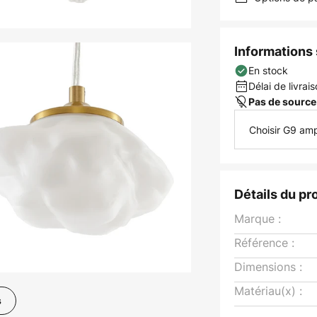
Informations s
En stock
Délai de livrais
Pas de source
Choisir G9 am
Détails du pr
Marque :
Référence :
Dimensions :
Matériau(x) :
s