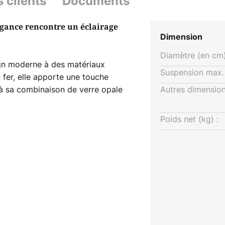
s clients
Documents
égance rencontre un éclairage
Dimension
Diamètre (en cm)
ign moderne à des matériaux
Suspension max. 
 fer, elle apporte une touche
à sa combinaison de verre opale
Autres dimension
 Sa structure à 3 lampes assure
 de la lumière, idéale pour le
Poids net (kg) :
ine.
ité variable via un variateur
entes ambiances, d'une lumière
 lignes épurées et ses couleurs
 un élément intemporel qui
térieurs modernes.