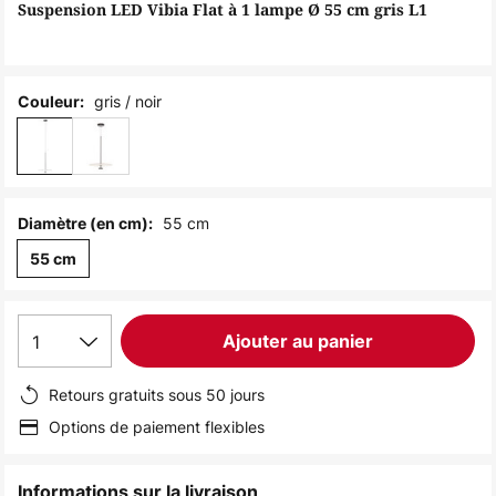
of
Suspension LED Vibia Flat à 1 lampe Ø 55 cm gris L1
the
images
gallery
gris / noir
Couleur:
55 cm
Diamètre (en cm):
55 cm
1
Ajouter au panier
Retours gratuits sous 50 jours
Options de paiement flexibles
Informations sur la livraison