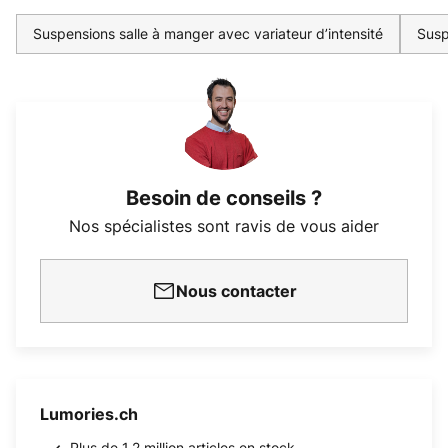
Suspensions salle à manger avec variateur d’intensité
Susp
Besoin de conseils ?
Nos spécialistes sont ravis de vous aider
Nous contacter
Lumories.ch
Plus de 1.2 million articles en stock