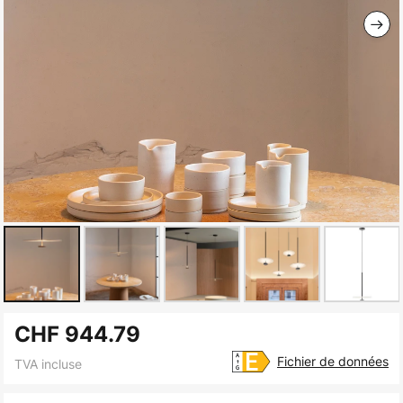
Skip
CHF 944.79
to
the
Fichier de données
TVA incluse
beginning