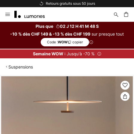
Retours gratuits sous 50 jours
Allez
au
contenu
Plus que
02 J 12 H 41 M 47 S
sur presque tout
-10 % dès CHF 149 & -13 % dès CHF 199
ercher
Code :
copier
WOW
Jusqu'à -70 %
Semaine WOW :
Suspensions
Skip
to
the
end
of
the
images
gallery