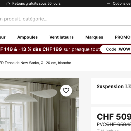
Retours gratuits sous 50 jours
Options de
eur
Ampoules
Ventilateurs
Marques
PROMO
sur presque tout
F 149 & -13 % dès CHF 199
Code :
WOW
ED Tense de New Works, Ø 120 cm, blanche
Suspension LE
CHF 509
PVC
CHF 658.1
TVA incluse