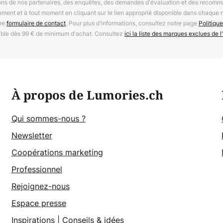
ions de nos partenaires, des enquêtes, des demandes d'évaluation et des recomm
ement et à tout moment en cliquant sur le lien approprié disponible dans chaque 
tre
formulaire de contact
. Pour plus d'informations, consultez notre page
Politique
able dès 99 € de minimum d'achat. Consultez
ici la liste des marques exclues de l'
À propos de Lumories.ch
Qui sommes-nous ?
Newsletter
Coopérations marketing
Professionnel
Rejoignez-nous
Espace presse
Inspirations
|
Conseils & idées