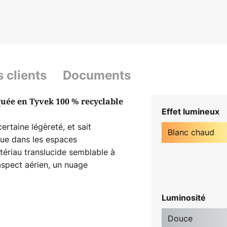
s clients
Documents
quée en Tyvek 100 % recyclable
Effet lumineux
rtaine légèreté, et sait
Blanc chaud
que dans les espaces
ériau translucide semblable à
aspect aérien, un nuage
 valeur par une technologie
Luminosité
cant danois de luminaires dont
Douce