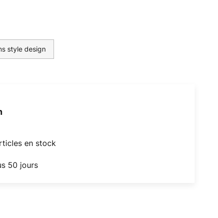
s style design
h
articles en stock
us 50 jours