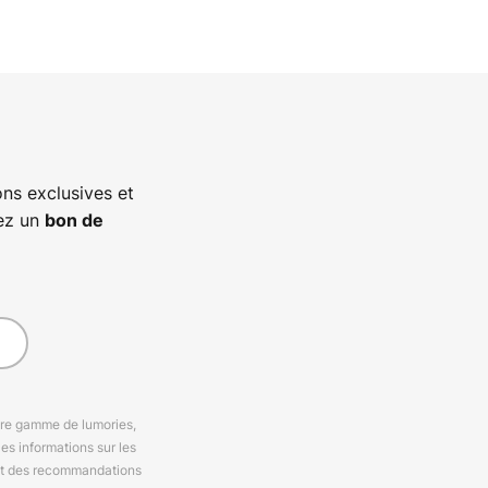
ns exclusives et
vez un
bon de
otre gamme de lumories,
es informations sur les
 et des recommandations