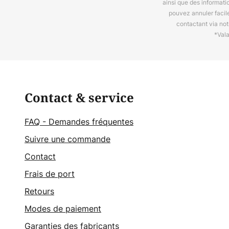
ainsi que des informat
pouvez annuler facil
contactant via no
*Val
Contact & service
FAQ - Demandes fréquentes
Suivre une commande
Contact
Frais de port
Retours
Modes de paiement
Garanties des fabricants