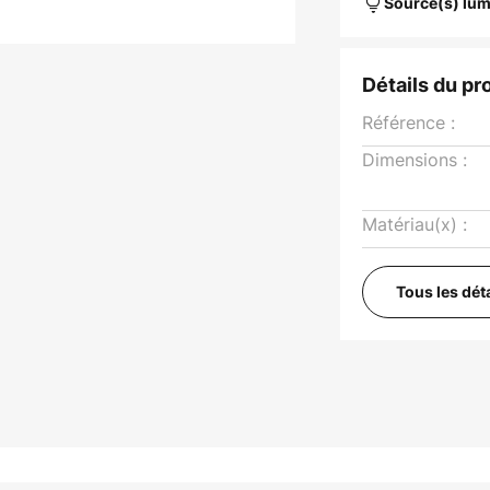
Source(s) lum
Détails du pr
Référence :
Dimensions :
Matériau(x) :
Tous les dét