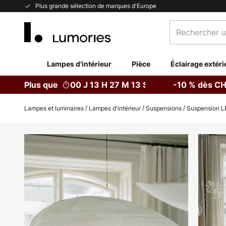
Allez
Plus grande sélection de marques d'Europe
au
Rechercher
contenu
un
produit,
catégorie...
Lampes d'intérieur
Pièce
Éclairage extéri
Plus que
00 J 13 H 27 M 12 S
-10 % dès CH
Lampes et luminaires
Lampes d'intérieur
Suspensions
Suspension L
Skip
to
the
end
of
the
images