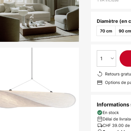
Diamètre (en 
70 cm
90 c
1
Retours gratu
Options de pa
Informations s
En stock
Délai de livrais
CHF 39.00
de 