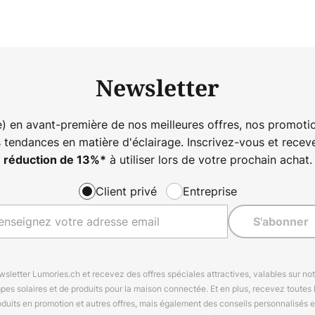
Newsletter
) en avant-première de nos meilleures offres, nos promotio
s tendances en matière d'éclairage. Inscrivez-vous et rece
à utiliser lors de votre prochain achat.
réduction de
13%
*
Client privé
Entreprise
S'abonner
letter Lumories.ch et recevez des offres spéciales attractives, valables sur n
mpes solaires et de produits pour la maison connectée. Et en plus, recevez toutes l
oduits en promotion et autres offres, mais également des conseils personnalisés