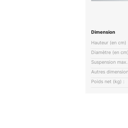
'artisanat et des matériaux.
usse les limites du design
Dimension
Hauteur (en cm) 
Diamètre (en cm)
Suspension max. 
Autres dimension
Poids net (kg) :