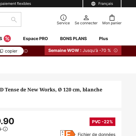
 paiement flexibles
Français
Rechercher
Service
Se connecter
Mon panier
S
Espace PRO
BONS PLANS
Plus
Jusqu'à -70 %
Semaine WOW :
copier
D Tense de New Works, Ø 120 cm, blanche
.90
PVC -22%
3
Fichier de données