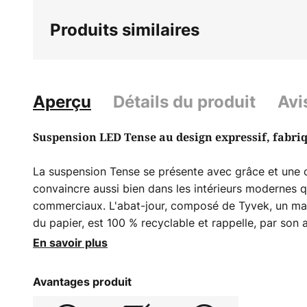
beginning
Produits similaires
of
the
images
gallery
Aperçu
Détails du produit
Avi
Suspension LED Tense au design expressif, fabri
La suspension Tense se présente avec grâce et une ce
convaincre aussi bien dans les intérieurs modernes 
commerciaux. L'abat-jour, composé de Tyvek, un mat
du papier, est 100 % recyclable et rappelle, par son 
cotonneux. Cette construction innovante est mise en
En savoir plus
d'éclairage LED de pointe.
Avantages produit
La suspension Tense est signée New Works, un fabri