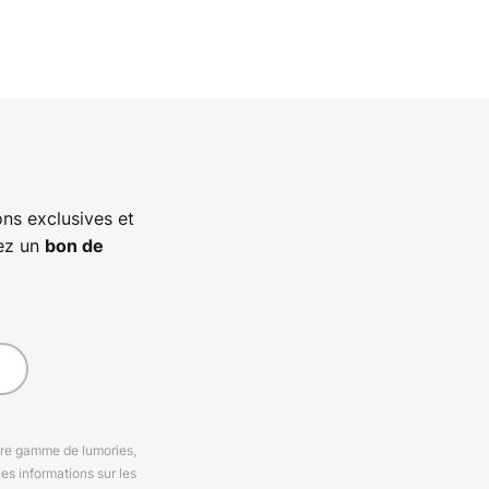
ns exclusives et
vez un
bon de
otre gamme de lumories,
es informations sur les