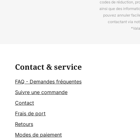
codes de réduction, pr
ainsi que des informat
pouvez annuler facil
contactant via no
*Val
Contact & service
FAQ - Demandes fréquentes
Suivre une commande
Contact
Frais de port
Retours
Modes de paiement