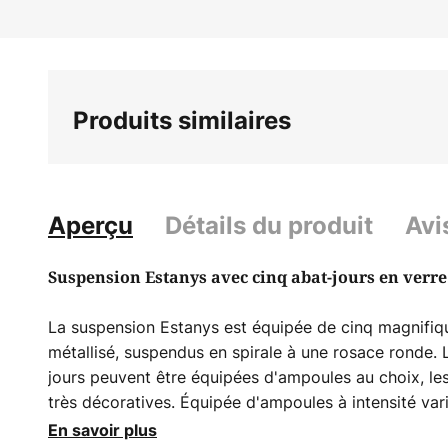
beginning
of
the
images
Produits similaires
gallery
Aperçu
Détails du produit
Avi
Suspension Estanys avec cinq abat-jours en verre
La suspension Estanys est équipée de cinq magnifiqu
métallisé, suspendus en spirale à une rosace ronde. 
jours peuvent être équipées d'ampoules au choix, le
très décoratives. Équipée d'ampoules à intensité vari
suspension peut également être réglée à l'aide d'un v
En savoir plus