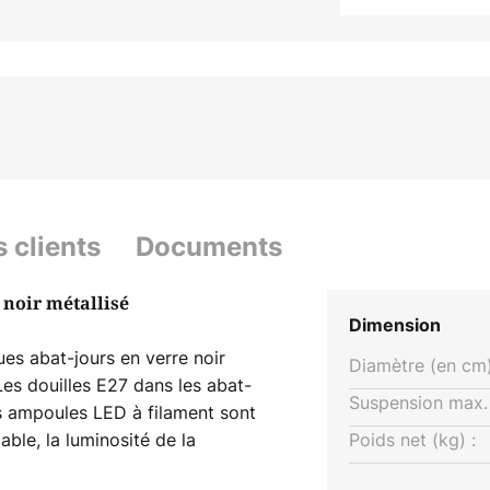
s clients
Documents
 noir métallisé
Dimension
es abat-jours en verre noir
Diamètre (en cm)
Les douilles E27 dans les abat-
Suspension max. 
s ampoules LED à filament sont
able, la luminosité de la
Poids net (kg) :
ariateur d'intensité externe dans