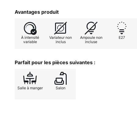
l'installation de la pièce. La combinaison de la fonct
fait de la suspension Estanys un choix idéal pour le
Avantages produit
À intensité
Variateur non
Ampoule non
E27
variable
inclus
incluse
Parfait pour les pièces suivantes :
Salle à manger
Salon