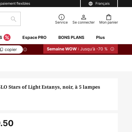
 paiement flexibles
Français
Rechercher
Service
Se connecter
Mon panier
S
Espace PRO
BONS PLANS
Plus
Jusqu'à -70 %
Semaine WOW :
copier
O Stars of Light Estanys, noir, à 5 lampes
.50