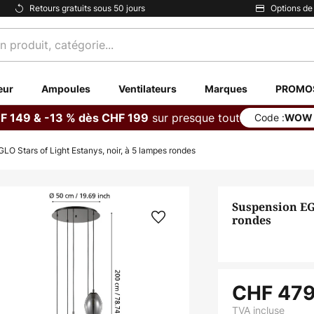
Retours gratuits sous 50 jours
Options de
eur
Ampoules
Ventilateurs
Marques
PROMO
sur presque tout
F 149 & -13 % dès CHF 199
Code :
WOW
LO Stars of Light Estanys, noir, à 5 lampes rondes
Suspension EGL
rondes
CHF 479
TVA incluse