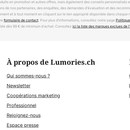
oduits en promotion et autres offres, mais également des conseils personnalisés
ions de nos partenaires, des enquêtes, des demandes d'évaluation et des recomm
ement et à tout moment en cliquant sur le lien approprié disponible dans chaque 
tre
formulaire de contact
. Pour plus d'informations, consultez notre page
Politique
able dès 99 € de minimum d'achat. Consultez
ici la liste des marques exclues de l'
À propos de Lumories.ch
Qui sommes-nous ?
Newsletter
Coopérations marketing
Professionnel
Rejoignez-nous
Espace presse