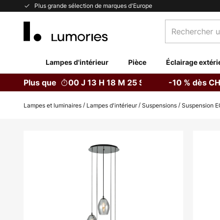
Allez
Plus grande sélection de marques d'Europe
au
Rechercher
contenu
un
produit,
catégorie...
Lampes d'intérieur
Pièce
Éclairage extéri
Plus que
00 J 13 H 18 M 24 S
-10 % dès CH
Lampes et luminaires
Lampes d'intérieur
Suspensions
Suspension EG
Skip
to
the
end
of
the
images