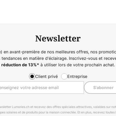
Newsletter
) en avant-première de nos meilleures offres, nos promotio
s tendances en matière d'éclairage. Inscrivez-vous et rece
à utiliser lors de votre prochain achat.
réduction de
13%
*
Client privé
Entreprise
S'abonner
letter Lumories.ch et recevez des offres spéciales attractives, valables sur n
mpes solaires et de produits pour la maison connectée. Et en plus, recevez toutes l