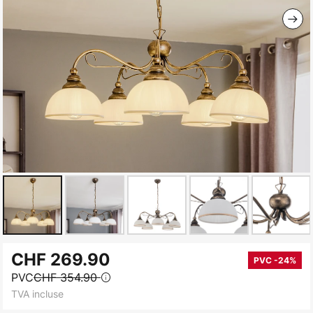
Skip
CHF 269.90
to
PVC -24%
PVC
CHF 354.90
the
TVA incluse
beginning