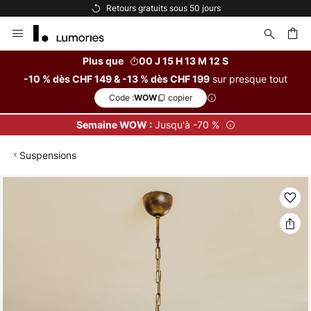
Retours gratuits sous 50 jours
Allez
au
contenu
Plus que
00 J 15 H 13 M 12 S
sur presque tout
-10 % dès CHF 149 & -13 % dès CHF 199
ercher
Code :
copier
WOW
Jusqu'à -70 %
Semaine WOW :
Suspensions
Skip
to
the
end
of
the
images
gallery