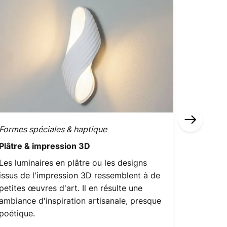
Formes spéciales & haptique
Lignes g
Plâtre & impression 3D
Onduleu
Les luminaires en plâtre ou les designs
Les idée
issus de l'impression 3D ressemblent à de
ondulées
petites œuvres d'art. Il en résulte une
must de 
ambiance d'inspiration artisanale, presque
donnent 
poétique.
léger.