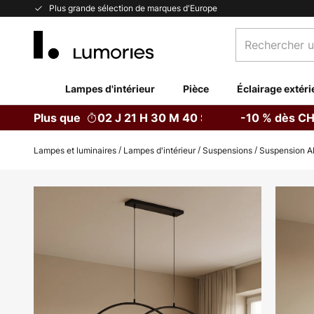
Allez
Plus grande sélection de marques d'Europe
au
Rechercher
contenu
un
produit,
catégorie...
Lampes d'intérieur
Pièce
Éclairage extéri
Plus que
02 J 21 H 30 M 38 S
-10 % dès CH
Lampes et luminaires
Lampes d'intérieur
Suspensions
Suspension Al
Skip
to
the
end
of
the
images