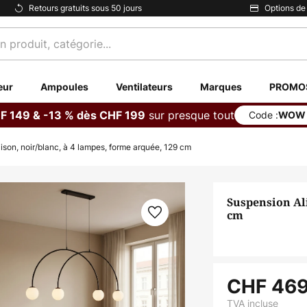
Retours gratuits sous 50 jours
Options de
eur
Ampoules
Ventilateurs
Marques
PROMO
sur presque tout
F 149 & -13 % dès CHF 199
Code :
WOW
ison, noir/blanc, à 4 lampes, forme arquée, 129 cm
Suspension Ali
cm
CHF 469
TVA incluse