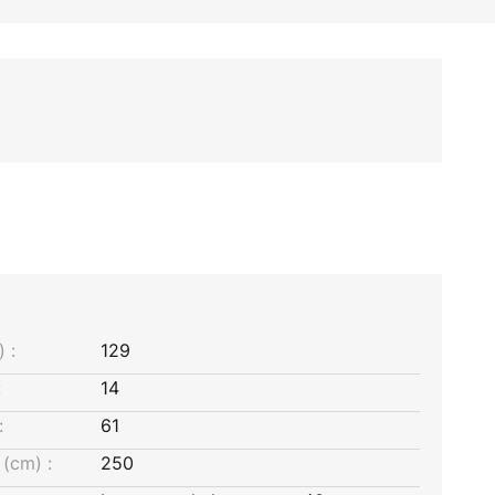
 :
129
:
14
:
61
(cm) :
250