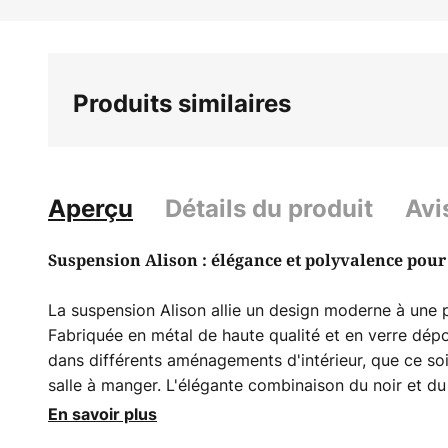
Skip
to
the
beginning
Produits similaires
of
the
images
gallery
Aperçu
Détails du produit
Avi
Suspension Alison : élégance et polyvalence pour
La suspension Alison allie un design moderne à une p
Fabriquée en métal de haute qualité et en verre dépol
dans différents aménagements d'intérieur, que ce soit
salle à manger. L'élégante combinaison du noir et du
esthétique intemporelle, à la fois stylée et adaptable
En savoir plus