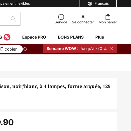
 paiement flexibles
Français
Rechercher
Service
Se connecter
Mon panier
S
Espace PRO
BONS PLANS
Plus
Jusqu'à -70 %
Semaine WOW :
copier
son, noir/blanc, à 4 lampes, forme arquée, 129
.90