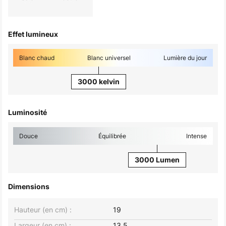
Effet lumineux
Blanc chaud
Blanc universel
Lumière du jour
3000 kelvin
Luminosité
Douce
Équilibrée
Intense
3000 Lumen
Dimensions
Hauteur (en cm) :
19
Largeur (en cm) :
13,5