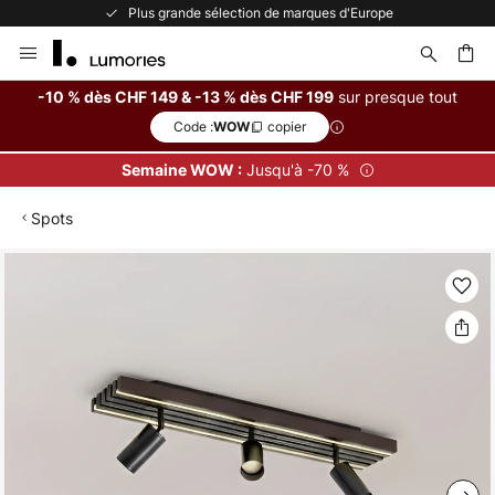
Plus grande sélection de marques d'Europe
Allez
au
contenu
sur presque tout
-10 % dès CHF 149 & -13 % dès CHF 199
Code :
copier
WOW
ercher
Jusqu'à -70 %
Semaine WOW :
Spots
Skip
to
the
end
of
the
images
gallery