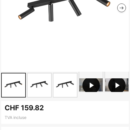
Skip
CHF 159.82
to
the
TVA incluse
beginning