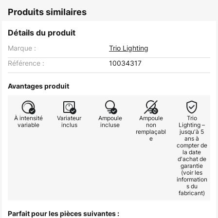
Produits similaires
Détails du produit
Marque :
Trio Lighting
Référence :
10034317
Avantages produit
À intensité
Variateur
Ampoule
Ampoule
Trio
variable
inclus
incluse
non
Lighting –
remplaçabl
jusqu'à 5
e
ans à
compter de
la date
d'achat de
garantie
(voir les
information
s du
fabricant)
Parfait pour les pièces suivantes :