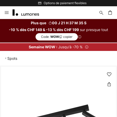
Options de paiement flexibles
Allez
au
contenu
Plus que
00 J 21 H 37 M 35 S
sur presque tout
-10 % dès CHF 149 & -13 % dès CHF 199
ercher
Code :
copier
WOW
Jusqu'à -70 %
Semaine WOW :
Spots
Skip
to
the
end
of
the
images
gallery