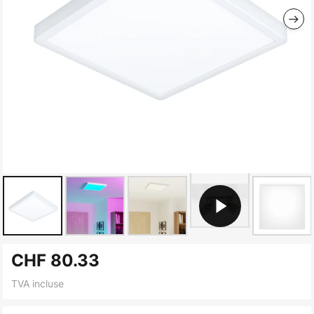
Skip
CHF 80.33
to
the
TVA incluse
beginning