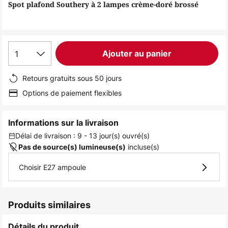
of
Spot plafond Southery à 2 lampes crème-doré brossé
the
images
gallery
1
Ajouter au panier
Retours gratuits sous 50 jours
Options de paiement flexibles
Informations sur la livraison
Délai de livraison : 9 - 13 jour(s) ouvré(s)
incluse(s)
Pas de source(s) lumineuse(s)
Choisir E27 ampoule
Produits similaires
Détails du produit