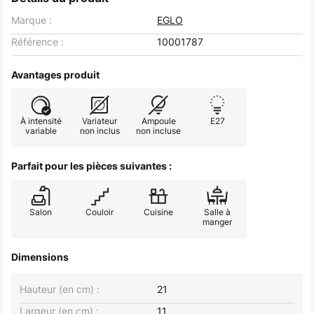
Marque :
EGLO
Référence :
10001787
Avantages produit
À intensité
Variateur
Ampoule
E27
variable
non inclus
non incluse
Parfait pour les pièces suivantes :
Salon
Couloir
Cuisine
Salle à
manger
Dimensions
Hauteur (en cm) :
21
Largeur (en cm) :
11