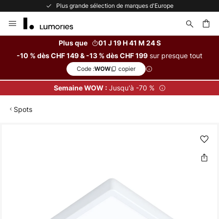
Plus grande sélection de marques d'Europe
Allez
au
contenu
Plus que
01 J 19 H 41 M 24 S
sur presque tout
-10 % dès CHF 149 & -13 % dès CHF 199
ercher
Code :
copier
WOW
Jusqu'à -70 %
Semaine WOW :
Spots
Skip
to
the
end
of
the
images
gallery