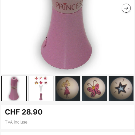
Skip
CHF 28.90
to
the
TVA incluse
beginning