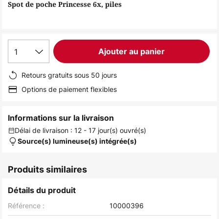
of
Spot de poche Princesse 6x, piles
the
images
gallery
1
Ajouter au panier
Retours gratuits sous 50 jours
Options de paiement flexibles
Informations sur la livraison
Délai de livraison : 12 - 17 jour(s) ouvré(s)
Source(s) lumineuse(s) intégrée(s)
Produits similaires
Détails du produit
Référence :
10000396