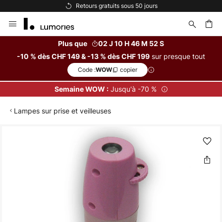
Retours gratuits sous 50 jours
Optio
Allez
au
contenu
Plus que
02 J 10 H 46 M 52 S
sur presque tout
-10 % dès CHF 149 & -13 % dès CHF 199
ercher
Code :
copier
WOW
Jusqu'à -70 %
Semaine WOW :
Lampes sur prise et veilleuses
Skip
to
the
end
of
the
images
gallery