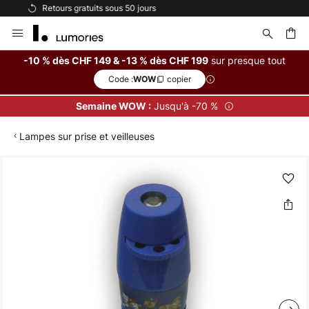
Options de paiement flexibles
Allez
au
contenu
sur presque tout
-10 % dès CHF 149 & -13 % dès CHF 199
Code :
copier
WOW
ercher
Jusqu'à -70 %
Semaine WOW :
Lampes sur prise et veilleuses
Skip
to
the
end
of
the
images
gallery