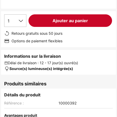
the
images
gallery
1
Ajouter au panier
Retours gratuits sous 50 jours
Options de paiement flexibles
Informations sur la livraison
Délai de livraison : 12 - 17 jour(s) ouvré(s)
Source(s) lumineuse(s) intégrée(s)
Produits similaires
Détails du produit
Référence :
10000392
Avantages produit