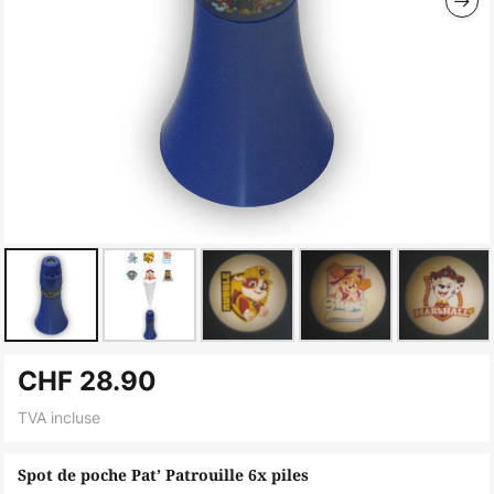
Skip
CHF 28.90
to
the
TVA incluse
beginning
of
Spot de poche Pat’ Patrouille 6x piles