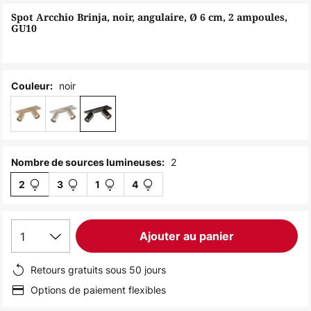
of
Spot Arcchio Brinja, noir, angulaire, Ø 6 cm, 2 ampoules,
the
GU10
images
gallery
noir
Couleur:
2
Nombre de sources lumineuses:
2
3
1
4
1
Ajouter au panier
Retours gratuits sous 50 jours
Options de paiement flexibles