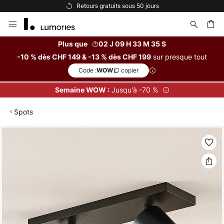
Retours gratuits sous 50 jours
Allez
au
contenu
Plus que
02 J 09 H 33 M 35 S
sur presque tout
-10 % dès CHF 149 & -13 % dès CHF 199
ercher
Code :
copier
WOW
Jusqu'à -70 %
Semaine WOW :
Spots
Skip
to
the
end
of
the
images
gallery