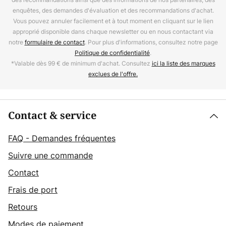
enquêtes, des demandes d'évaluation et des recommandations d'achat.
Vous pouvez annuler facilement et à tout moment en cliquant sur le lien
approprié disponible dans chaque newsletter ou en nous contactant via
notre
formulaire de contact
. Pour plus d'informations, consultez notre page
Politique de confidentialité
.
*Valable dès 99 € de minimum d'achat. Consultez
ici la liste des marques
exclues de l'offre.
Contact & service
FAQ - Demandes fréquentes
Suivre une commande
Contact
Frais de port
Retours
Modes de paiement