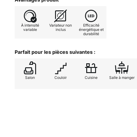
blanc chaud avec un bon rendu des
peut en outre être réglée de maniè
À intensité
Variateur non
Efficacité
variable
inclus
énergétique et
durabilité
Parfait pour les pièces suivantes :
Salon
Couloir
Cuisine
Salle à manger