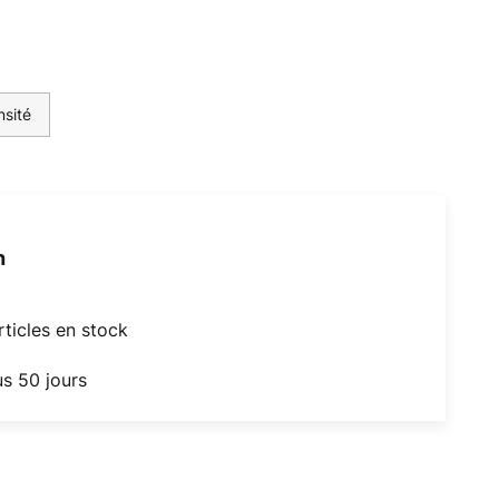
nsité
h
articles en stock
us 50 jours