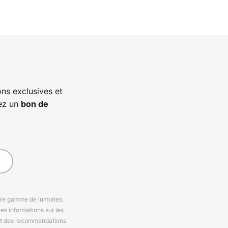
ns exclusives et
vez un
bon de
otre gamme de lumories,
es informations sur les
 et des recommandations