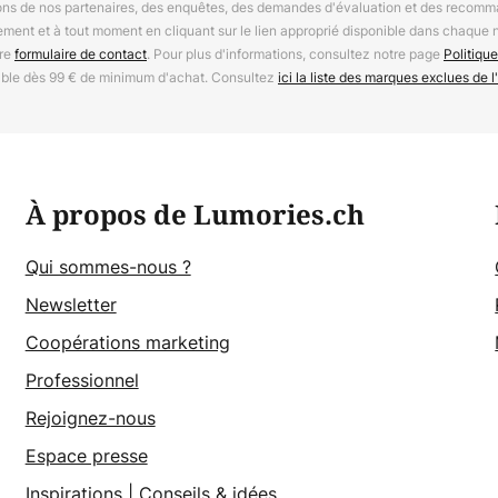
ions de nos partenaires, des enquêtes, des demandes d'évaluation et des recomm
ement et à tout moment en cliquant sur le lien approprié disponible dans chaque 
tre
formulaire de contact
. Pour plus d'informations, consultez notre page
Politique
able dès 99 € de minimum d'achat. Consultez
ici la liste des marques exclues de l'
À propos de Lumories.ch
Qui sommes-nous ?
Newsletter
Coopérations marketing
Professionnel
Rejoignez-nous
Espace presse
Inspirations
|
Conseils & idées