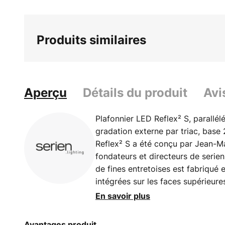
Produits similaires
Aperçu
Détails du produit
Avi
Plafonnier LED Reflex² S, parallél
gradation externe par triac, bas
Reflex² S a été conçu par Jean-Ma
fondateurs et directeurs de serien
de fines entretoises est fabriqué
intégrées sur les faces supérieure
derrière un verre plat et rayonnen
En savoir plus
lumière tombe sur un réflecteur p
de haute qualité sont intégrées d'
Avantages produit