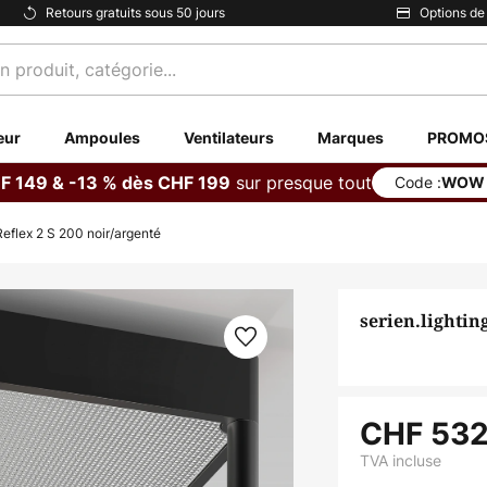
Retours gratuits sous 50 jours
Options de
eur
Ampoules
Ventilateurs
Marques
PROMO
sur presque tout
F 149 & -13 % dès CHF 199
Code :
WOW
 Reflex 2 S 200 noir/argenté
serien.lightin
CHF 532
TVA incluse