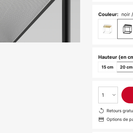
noir 
Couleur:
Hauteur (en c
15 cm
20 cm
1
Retours gratu
Options de pa