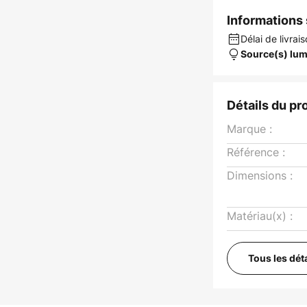
Informations s
Délai de livrais
Source(s) lum
Détails du pr
Marque :
Référence :
Dimensions :
Matériau(x) :
Tous les dét