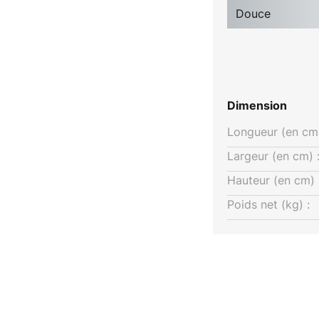
 couleurs. L'intensité lumineuse
Douce
re externe par un triac.
Dimension
Longueur (en cm)
Largeur (en cm) 
Hauteur (en cm) 
Poids net (kg) :