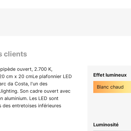
s clients
épipède ouvert, 2.700 K,
Effet lumineux
e 20 cm x 20 cmLe plafonnier LED
rc da Costa, l'un des
Blanc chaud
.lighting. Son cadre ouvert avec
 en aluminium. Les LED sont
s des entretoises inférieures
t en direction du plafond, où la
rismatique en plexiglas.Des LED
Luminosité
origine et offrent une lumière