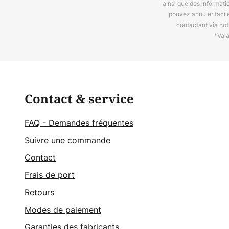
ainsi que des informat
pouvez annuler facil
contactant via no
*Val
Contact & service
FAQ - Demandes fréquentes
Suivre une commande
Contact
Frais de port
Retours
Modes de paiement
Garanties des fabricants