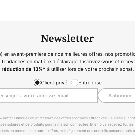
Newsletter
) en avant-première de nos meilleures offres, nos promotio
s tendances en matière d'éclairage. Inscrivez-vous et rece
à utiliser lors de votre prochain achat.
réduction de
13%
*
Client privé
Entreprise
S'abonner
letter Lumories.ch et recevez des offres spéciales attractives, valables sur n
mpes solaires et de produits pour la maison connectée. Et en plus, recevez toutes l
oduits en promotion et autres offres, mais également des conseils personnalisés