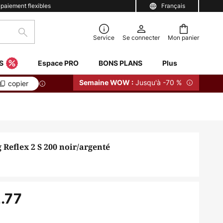
 paiement flexibles
Français
Rechercher
Service
Se connecter
Mon panier
S
Espace PRO
BONS PLANS
Plus
Jusqu'à -70 %
Semaine WOW :
copier
g Reflex 2 S 200 noir/argenté
.77