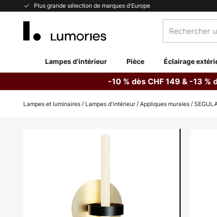
Allez
Plus grande sélection de marques d'Europe
au
Rechercher
contenu
un
produit,
catégorie...
Lampes d'intérieur
Pièce
Éclairage extéri
-10 % dès CHF 149 & -13 % 
Lampes et luminaires
Lampes d'intérieur
Appliques murales
SEGULA a
Skip
to
the
end
of
the
images