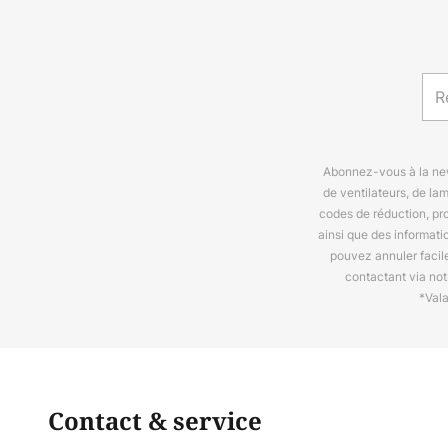
Abonnez-vous à la news
de ventilateurs, de la
codes de réduction, pr
ainsi que des informat
pouvez annuler facil
contactant via no
*Val
Contact & service