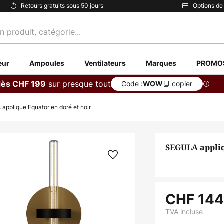
Retours gratuits sous 50 jours
Options de
eur
Ampoules
Ventilateurs
Marques
PROMO
sur presque tout
dès CHF 199
Code :
copier
WOW
pplique Equator en doré et noir
SEGULA appliq
CHF 144
TVA incluse