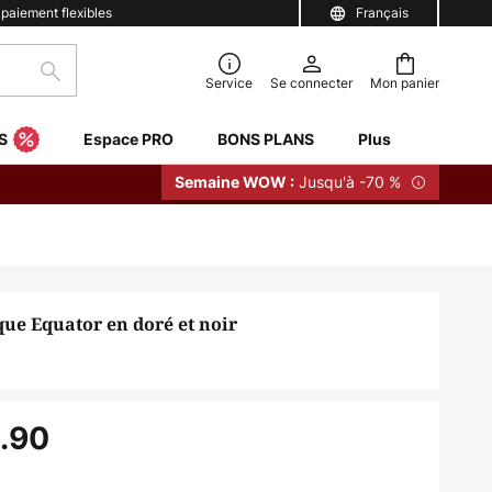
 paiement flexibles
Français
Rechercher
Service
Se connecter
Mon panier
S
Espace PRO
BONS PLANS
Plus
Jusqu'à -70 %
Semaine WOW :
ue Equator en doré et noir
.90