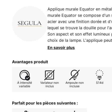
Applique murale Equator en méta
murale Equator se compose d'un s
acier avec une finition dorée et d'
lequel se trouve la douille pour l
Son aspect et son effet lumineux 
choix de la lampe. L'applique peut
verticale qu'à l'horizontale.
En savoir plus
Avantages produit
À intensité
Variateur non
Ampoule non
S14d
variable
inclus
incluse
Parfait pour les pièces suivantes :