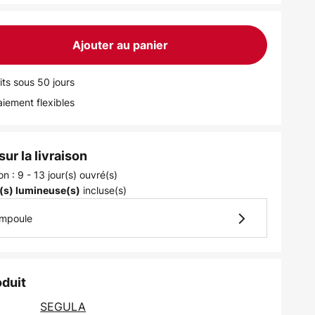
Ajouter au panier
its sous 50 jours
iement flexibles
ur la livraison
on : 9 - 13 jour(s) ouvré(s)
incluse(s)
(s) lumineuse(s)
ampoule
oduit
SEGULA