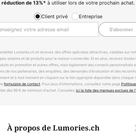
à utiliser lors de votre prochain achat.
réduction de
13%
*
Client privé
Entreprise
S'abonner
letter Lumories.ch et recevez des offres spéciales attractives, valables sur n
mpes solaires et de produits pour la maison connectée. Et en plus, recevez toutes l
oduits en promotion et autres offres, mais également des conseils personnalisés
ions de nos partenaires, des enquêtes, des demandes d'évaluation et des recomm
ement et à tout moment en cliquant sur le lien approprié disponible dans chaque 
tre
formulaire de contact
. Pour plus d'informations, consultez notre page
Politique
able dès 99 € de minimum d'achat. Consultez
ici la liste des marques exclues de l'
À propos de Lumories.ch