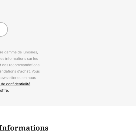
otre gamme de lumories,
es informations sur les
 et des recommandations
andations d'achat. Vous
newsletter ou en nous
 de confidentialité
.
offre.
Informations