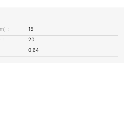
m) :
15
 :
20
0,64