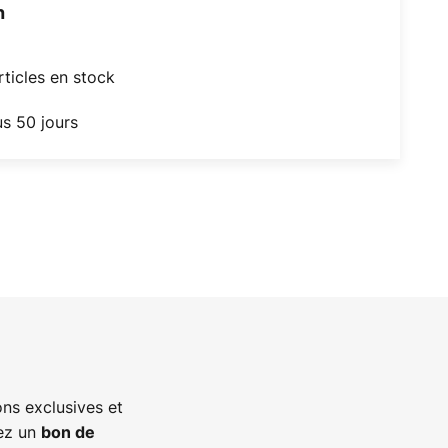
h
articles en stock
us 50 jours
ns exclusives et
vez un
bon de