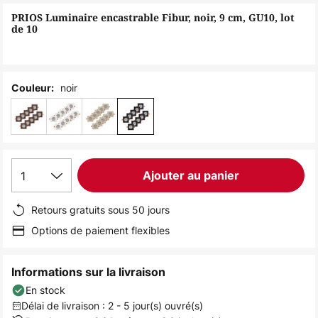
of
PRIOS Luminaire encastrable Fibur, noir, 9 cm, GU10, lot
the
de 10
images
gallery
noir
Couleur:
1
Ajouter au panier
Retours gratuits sous 50 jours
Options de paiement flexibles
Informations sur la livraison
En stock
Délai de livraison : 2 - 5 jour(s) ouvré(s)