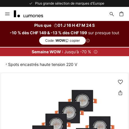
Plus grande sélection de marques d'Europe
Allez
au
contenu
Plus que
01 J 16 H 47 M 24 S
sur presque tout
-10 % dès CHF 149 & -13 % dès CHF 199
ercher
Code :
copier
WOW
Jusqu'à -70 %
Semaine WOW :
Spots encastrés haute tension 220 V
Skip
to
the
end
of
the
images
gallery