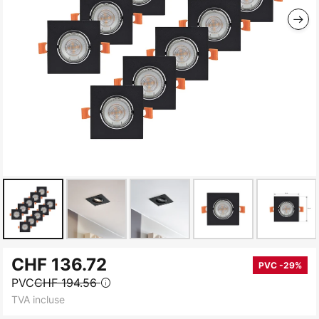
Skip
CHF 136.72
to
PVC -29%
PVC
CHF 194.56
the
TVA incluse
beginning