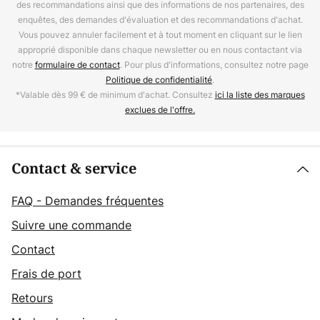
des recommandations ainsi que des informations de nos partenaires, des
enquêtes, des demandes d'évaluation et des recommandations d'achat.
Vous pouvez annuler facilement et à tout moment en cliquant sur le lien
approprié disponible dans chaque newsletter ou en nous contactant via
notre
formulaire de contact
. Pour plus d'informations, consultez notre page
Politique de confidentialité
.
*Valable dès 99 € de minimum d'achat. Consultez
ici la liste des marques
exclues de l'offre.
Contact & service
FAQ - Demandes fréquentes
Suivre une commande
Contact
Frais de port
Retours