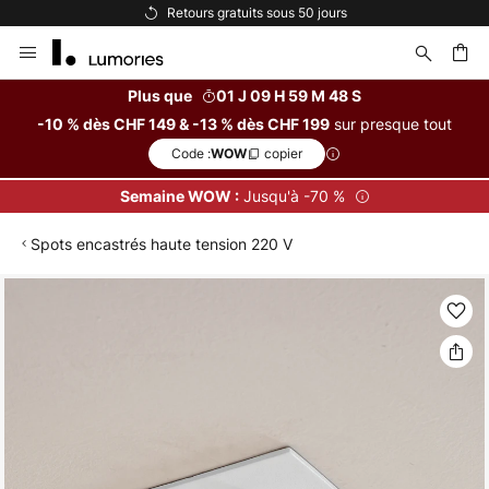
Retours gratuits sous 50 jours
Allez
au
contenu
Plus que
01 J 09 H 59 M 48 S
sur presque tout
-10 % dès CHF 149 & -13 % dès CHF 199
ercher
Code :
copier
WOW
Jusqu'à -70 %
Semaine WOW :
Spots encastrés haute tension 220 V
Skip
to
the
end
of
the
images
gallery