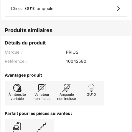
Choisir GU10 ampoule
Produits similaires
Détails du produit
Marque :
PRIOS
Référence :
10042580
Avantages produit
À intensité
Variateur
Ampoule
GU10
variable
non inclus
non incluse
Parfait pour les pièces suivantes :