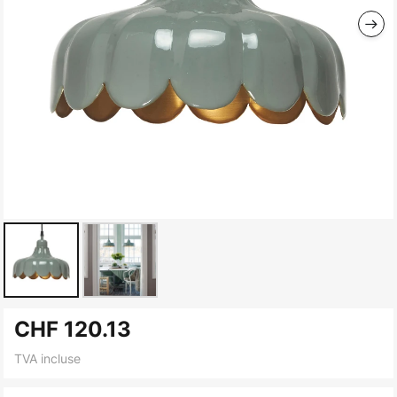
Skip
CHF 120.13
to
the
TVA incluse
beginning