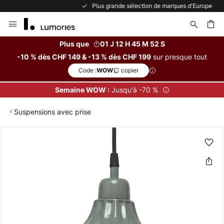
Plus grande sélection de marques d'Europe
Allez
au
contenu
Plus que
01 J 12 H 45 M 52 S
sur presque tout
-10 % dès CHF 149 & -13 % dès CHF 199
ercher
Code :
copier
WOW
Jusqu'à -70 %
Semaine WOW :
Suspensions avec prise
Skip
to
the
end
of
the
images
gallery