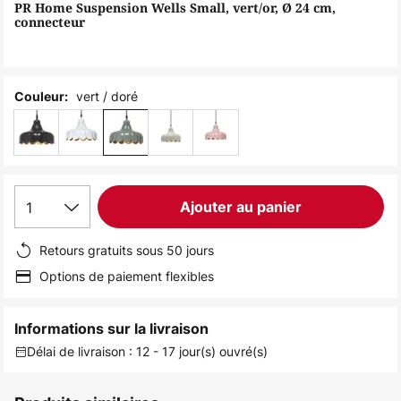
of
PR Home Suspension Wells Small, vert/or, Ø 24 cm,
connecteur
the
images
gallery
vert / doré
Couleur:
1
Ajouter au panier
Retours gratuits sous 50 jours
Options de paiement flexibles
Informations sur la livraison
Délai de livraison : 12 - 17 jour(s) ouvré(s)