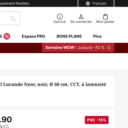
 paiement flexibles
Français
Rechercher
Service
Se connecter
Mon panier
S
Espace PRO
BONS PLANS
Plus
Jusqu'à -70 %
Semaine WOW :
 Lucande Neor, noir, Ø 60 cm, CCT, à intensité
.90
PVC -15%
90