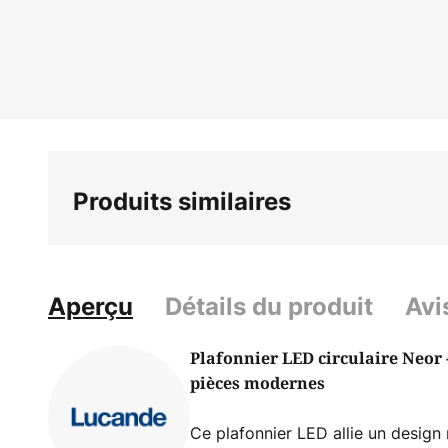
Skip
to
the
beginning
of
the
images
gallery
Produits similaires
Aperçu
Détails du produit
Avi
Plafonnier LED circulaire Neor 
pièces modernes
Ce plafonnier LED allie un desig