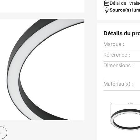
Délai de livrais
Source(s) lum
Détails du pr
Marque :
Référence :
Dimensions :
Matériau(x) :
s