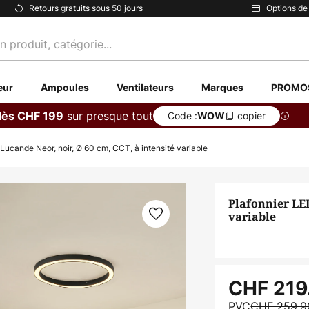
Retours gratuits sous 50 jours
Options de
eur
Ampoules
Ventilateurs
Marques
PROMO
sur presque tout
dès CHF 199
Code :
copier
WOW
Lucande Neor, noir, Ø 60 cm, CCT, à intensité variable
Plafonnier LED
variable
CHF 219
PVC
CHF 259.