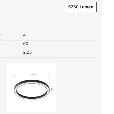
5750 Lumen
:
4
 :
60
2,25