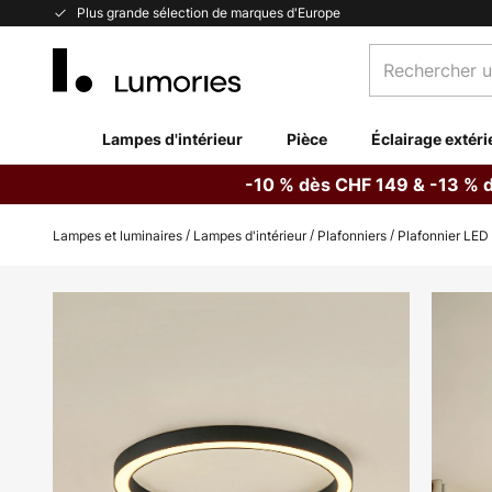
Allez
Plus grande sélection de marques d'Europe
au
Rechercher
contenu
un
produit,
catégorie...
Lampes d'intérieur
Pièce
Éclairage extéri
-10 % dès CHF 149 & -13 % 
Lampes et luminaires
Lampes d'intérieur
Plafonniers
Plafonnier LED 
Skip
to
the
end
of
the
images