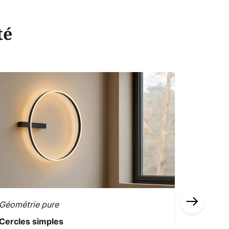
té
Géométrie pure
Marron e
Cercles simples
Tons fo