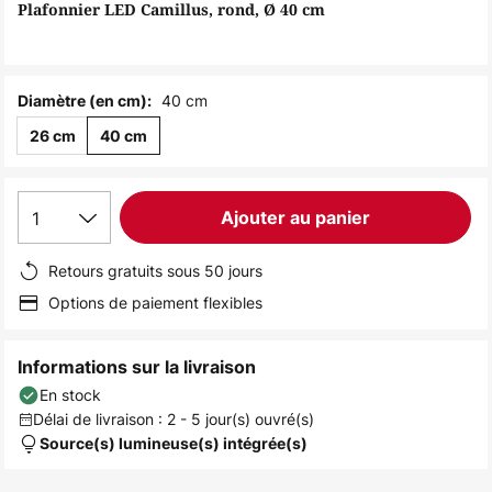
of
Plafonnier LED Camillus, rond, Ø 40 cm
the
images
gallery
40 cm
Diamètre (en cm):
26 cm
40 cm
1
Ajouter au panier
Retours gratuits sous 50 jours
Options de paiement flexibles
Informations sur la livraison
En stock
Délai de livraison : 2 - 5 jour(s) ouvré(s)
Source(s) lumineuse(s) intégrée(s)