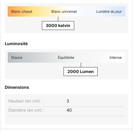
Blanc chaud
Blanc universel
Lumière du jour
3000 kelvin
Luminosité
Douce
Équilibrée
Intense
2000 Lumen
Dimensions
Hauteur (en cm) :
3
Diamètre (en cm) :
40