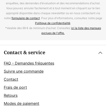
enquêtes, des demandes d'évaluation et des recommandations d'achat.
Vous pouvez annuler facilement et à tout moment en cliquant sur le lien
approprié disponible dans chaque newsletter ou en nous contactant via
notre
formulaire de contact
. Pour plus d'informations, consultez notre page
Politique de confidentialité
.
*Valable dès 99 € de minimum d'achat. Consultez
ici la liste des marques
exclues de l'offre.
Contact & service
FAQ - Demandes fréquentes
Suivre une commande
Contact
Frais de port
Retours
Modes de paiement