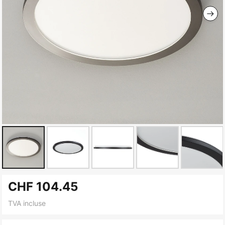
Skip
CHF 104.45
to
the
TVA incluse
beginning