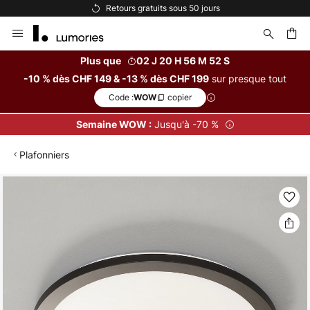
Retours gratuits sous 50 jours
Allez
au
contenu
Plus que
02 J 20 H 56 M 51 S
sur presque tout
-10 % dès CHF 149 & -13 % dès CHF 199
ercher
Code :
copier
WOW
Jusqu'à -70 %
Semaine WOW :
Plafonniers
Skip
to
the
end
of
the
images
gallery