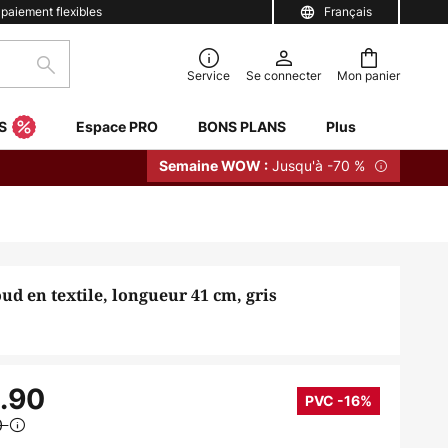
 paiement flexibles
Français
Rechercher
Service
Se connecter
Mon panier
S
Espace PRO
BONS PLANS
Plus
Jusqu'à -70 %
Semaine WOW :
ud en textile, longueur 41 cm, gris
.90
PVC -16%
0