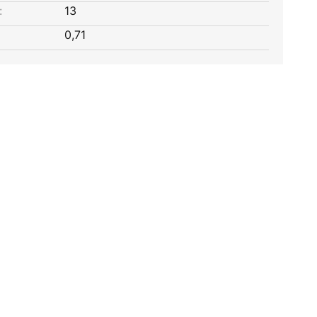
:
13
0,71