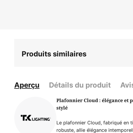
Skip
to
the
beginning
of
the
images
Produits similaires
gallery
Aperçu
Détails du produit
Avi
Plafonnier Cloud : élégance et 
stylé
Le plafonnier Cloud, fabriqué en 
robuste, allie élégance intempore