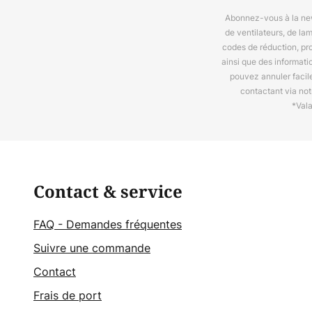
Abonnez-vous à la news
de ventilateurs, de la
codes de réduction, pr
ainsi que des informat
pouvez annuler facil
contactant via no
*Val
Contact & service
FAQ - Demandes fréquentes
Suivre une commande
Contact
Frais de port