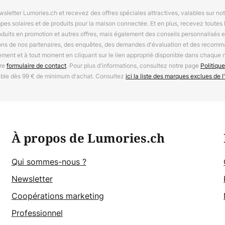
letter Lumories.ch et recevez des offres spéciales attractives, valables sur n
mpes solaires et de produits pour la maison connectée. Et en plus, recevez toutes l
oduits en promotion et autres offres, mais également des conseils personnalisés
ions de nos partenaires, des enquêtes, des demandes d'évaluation et des recomm
ement et à tout moment en cliquant sur le lien approprié disponible dans chaque 
tre
formulaire de contact
. Pour plus d'informations, consultez notre page
Politique
able dès 99 € de minimum d'achat. Consultez
ici la liste des marques exclues de l'
À propos de Lumories.ch
Qui sommes-nous ?
Newsletter
Coopérations marketing
Professionnel