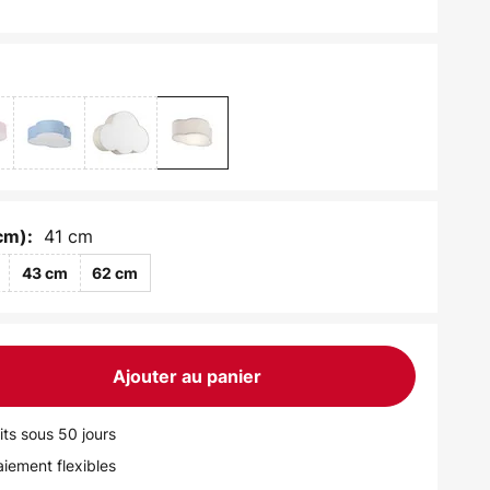
41 cm
cm):
43 cm
62 cm
Ajouter au panier
its sous 50 jours
iement flexibles