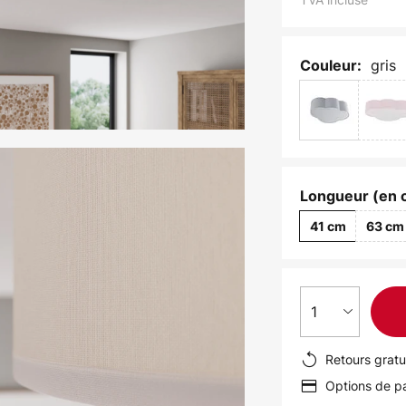
gris
Couleur:
Longueur (en 
41 cm
63 cm
1
Retours gratu
Options de pa