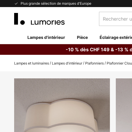
Allez
Plus grande sélection de marques d'Europe
au
Rechercher
contenu
un
produit,
catégorie...
Lampes d'intérieur
Pièce
Éclairage extéri
-10 % dès CHF 149 & -13 % 
Lampes et luminaires
Lampes d'intérieur
Plafonniers
Plafonnier Clou
Skip
to
the
end
of
the
images