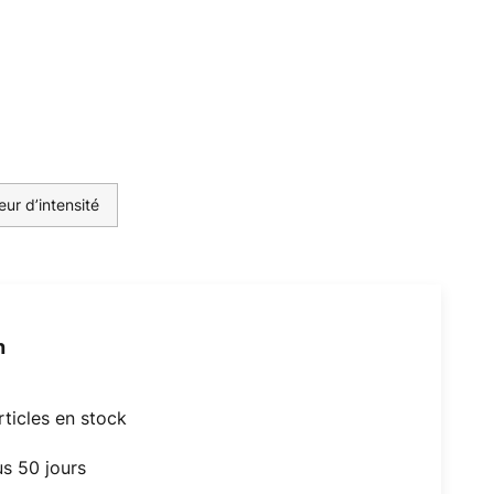
eur d’intensité
h
articles en stock
us 50 jours