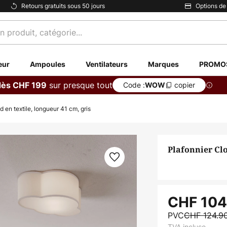
Retours gratuits sous 50 jours
Options de
eur
Ampoules
Ventilateurs
Marques
PROMO
sur presque tout
dès CHF 199
Code :
copier
WOW
d en textile, longueur 41 cm, gris
Plafonnier Clo
CHF 104
PVC
CHF 124.9
TVA incluse