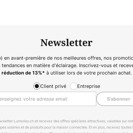
Newsletter
) en avant-première de nos meilleures offres, nos promotio
s tendances en matière d'éclairage. Inscrivez-vous et rece
à utiliser lors de votre prochain achat.
réduction de
13%
*
Client privé
Entreprise
S'abonner
letter Lumories.ch et recevez des offres spéciales attractives, valables sur n
mpes solaires et de produits pour la maison connectée. Et en plus, recevez toutes l