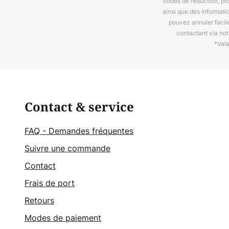
codes de réduction, pr
ainsi que des informat
pouvez annuler facil
contactant via no
*Val
Contact & service
FAQ - Demandes fréquentes
Suivre une commande
Contact
Frais de port
Retours
Modes de paiement