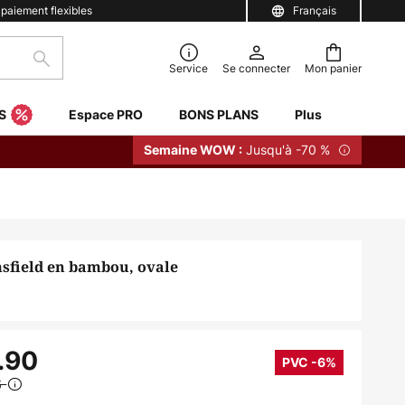
 paiement flexibles
Français
Rechercher
Service
Se connecter
Mon panier
S
Espace PRO
BONS PLANS
Plus
Jusqu'à -70 %
Semaine WOW :
sfield en bambou, ovale
.90
PVC -6%
6