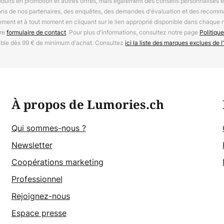
oduits en promotion et autres offres, mais également des conseils personnalisés
ions de nos partenaires, des enquêtes, des demandes d'évaluation et des recomm
ement et à tout moment en cliquant sur le lien approprié disponible dans chaque 
tre
formulaire de contact
. Pour plus d'informations, consultez notre page
Politique
able dès 99 € de minimum d'achat. Consultez
ici la liste des marques exclues de l'
À propos de Lumories.ch
Qui sommes-nous ?
Newsletter
Coopérations marketing
Professionnel
Rejoignez-nous
Espace presse