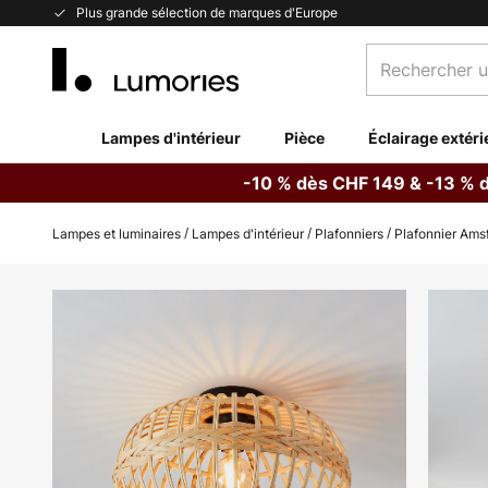
Allez
Plus grande sélection de marques d'Europe
au
Rechercher
contenu
un
produit,
catégorie...
Lampes d'intérieur
Pièce
Éclairage extéri
-10 % dès CHF 149 & -13 % 
Lampes et luminaires
Lampes d'intérieur
Plafonniers
Plafonnier Ams
Skip
to
the
end
of
the
images