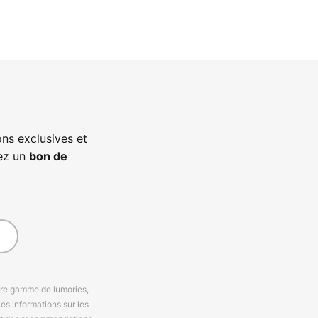
ns exclusives et
vez un
bon de
otre gamme de lumories,
es informations sur les