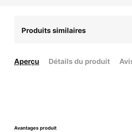
Skip
to
the
beginning
Produits similaires
of
the
images
gallery
Aperçu
Détails du produit
Avi
Avantages produit