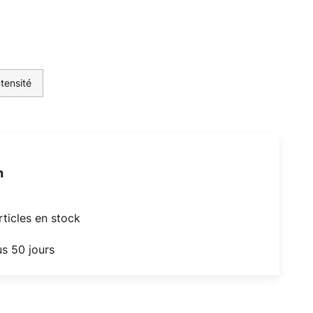
ntensité
h
articles en stock
us 50 jours