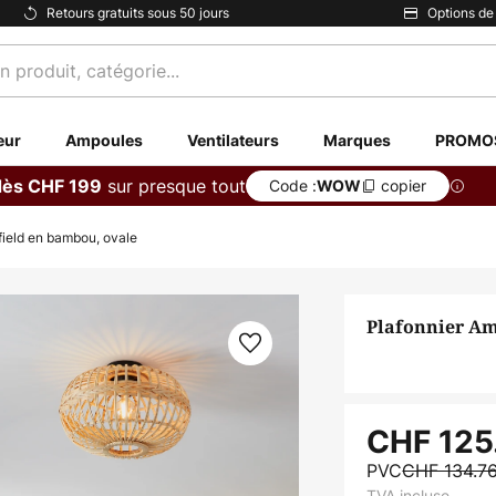
Retours gratuits sous 50 jours
Options de
eur
Ampoules
Ventilateurs
Marques
PROMO
sur presque tout
dès CHF 199
Code :
copier
WOW
field en bambou, ovale
Plafonnier Am
CHF 125
PVC
CHF 134.7
TVA incluse