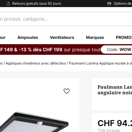
Retours gratuits sous 50 jours
Options de
eur
Ampoules
Ventilateurs
Marques
PROMO
sur presque tout
F 149 & -13 % dès CHF 199
Code :
WOW
es
Appliques d'extérieur avec détecteur
Paulmann Lamina Applique murale à dé
Paulmann Lam
angulaire noi
CHF 94.
TVA incluse