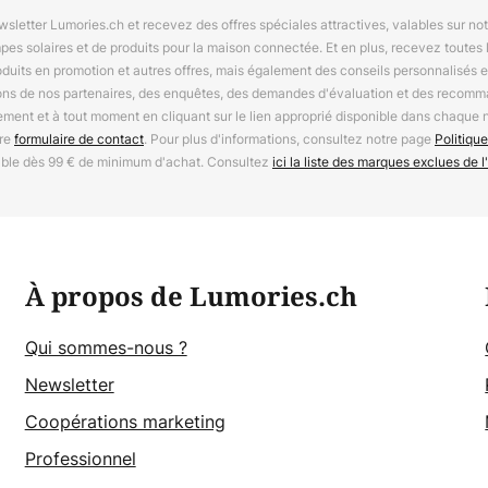
letter Lumories.ch et recevez des offres spéciales attractives, valables sur n
mpes solaires et de produits pour la maison connectée. Et en plus, recevez toutes l
oduits en promotion et autres offres, mais également des conseils personnalisés
ions de nos partenaires, des enquêtes, des demandes d'évaluation et des recomm
ement et à tout moment en cliquant sur le lien approprié disponible dans chaque 
tre
formulaire de contact
. Pour plus d'informations, consultez notre page
Politique
able dès 99 € de minimum d'achat. Consultez
ici la liste des marques exclues de l'
À propos de Lumories.ch
Qui sommes-nous ?
Newsletter
Coopérations marketing
Professionnel