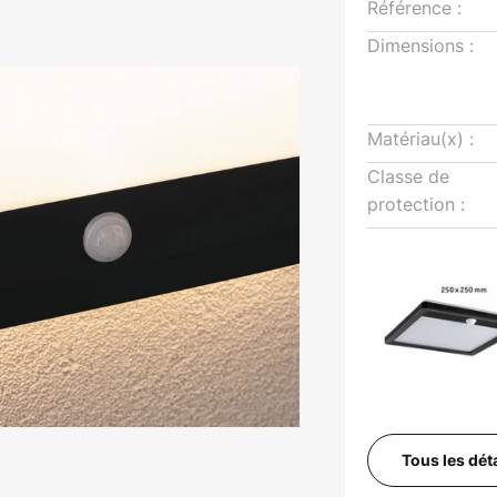
Référence :
Dimensions :
Matériau(x) :
Classe de
protection :
Tous les dét