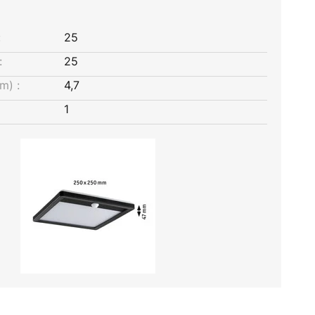
:
25
:
25
m) :
4,7
1