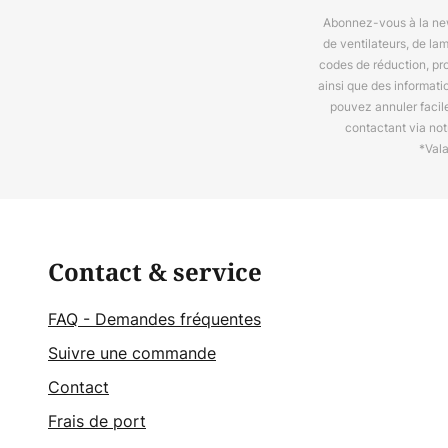
Abonnez-vous à la news
de ventilateurs, de la
codes de réduction, pr
ainsi que des informat
pouvez annuler facil
contactant via no
*Val
Contact & service
FAQ - Demandes fréquentes
Suivre une commande
Contact
Frais de port