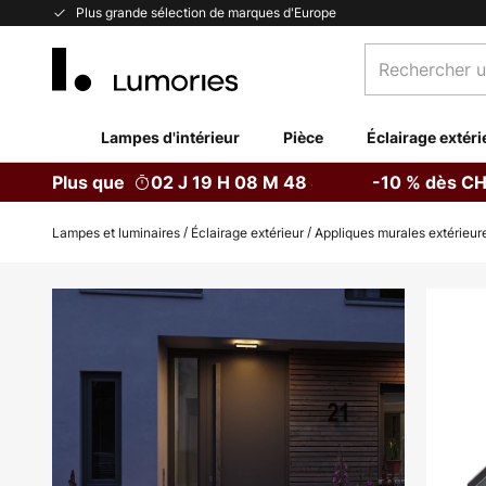
Allez
Plus grande sélection de marques d'Europe
au
Rechercher
contenu
un
produit,
catégorie...
Lampes d'intérieur
Pièce
Éclairage extéri
Plus que
02 J 19 H 08 M 47 S
-10 % dès CH
Lampes et luminaires
Éclairage extérieur
Appliques murales extérieur
Skip
to
the
end
of
the
images