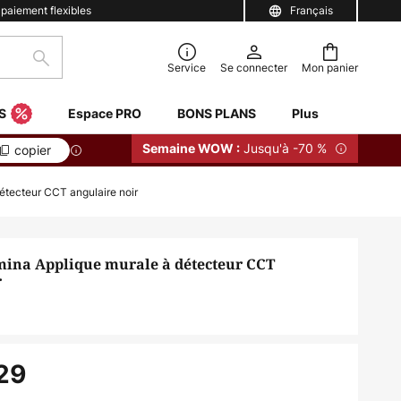
 paiement flexibles
Français
Rechercher
Service
Se connecter
Mon panier
S
Espace PRO
BONS PLANS
Plus
Jusqu'à -70 %
Semaine WOW :
copier
tecteur CCT angulaire noir
ina Applique murale à détecteur CCT
r
29