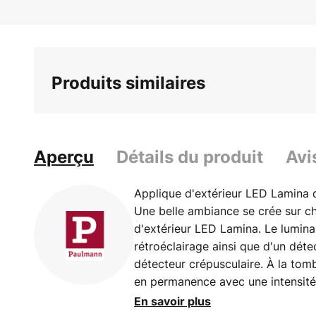
beginning
of
the
images
Produits similaires
gallery
Aperçu
Détails du produit
Avi
Applique d'extérieur LED Lamina 
Une belle ambiance se crée sur c
d'extérieur LED Lamina. Le lumina
rétroéclairage ainsi que d'un dét
détecteur crépusculaire. À la tomb
en permanence avec une intensité
lumière dorée (2 200 K) très chau
En savoir plus