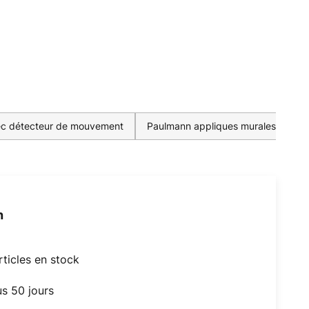
vec détecteur de mouvement
Paulmann appliques murales extéri
h
articles en stock
us 50 jours