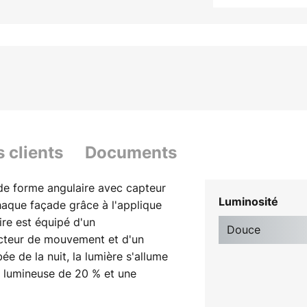
s clients
Documents
de forme angulaire avec capteur
Luminosité
haque façade grâce à l'applique
ire est équipé d'un
Douce
ecteur de mouvement et d'un
ée de la nuit, la lumière s'allume
 lumineuse de 20 % et une
de et respectueuse des insectes.