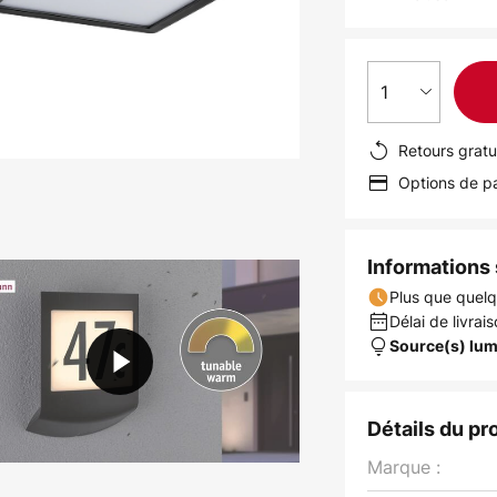
1
Retours gratu
Options de pa
Informations s
Plus que quelq
Délai de livrais
Source(s) lum
Détails du pr
Marque :