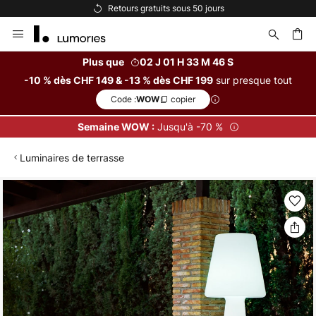
Retours gratuits sous 50 jours
Allez
au
contenu
Plus que
02 J 01 H 33 M 46 S
sur presque tout
-10 % dès CHF 149 & -13 % dès CHF 199
ercher
Code :
copier
WOW
Jusqu'à -70 %
Semaine WOW :
Luminaires de terrasse
Skip
to
the
end
of
the
images
gallery