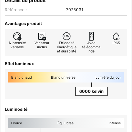
Détails du produit
Référence :
7025031
Avantages produit
À intensité
Variateur
Efficacité
Avec
IP65
variable
inclus
énergétique
télécomma
et durabilité
nde
Effet lumineux
Blanc chaud
Blanc universel
Lumière du jour
6000 kelvin
Luminosité
Douce
Équilibrée
Intense