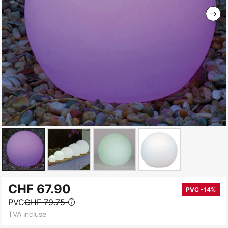
Skip
CHF 67.90
to
PVC -14%
PVC
CHF 79.75
the
TVA incluse
beginning