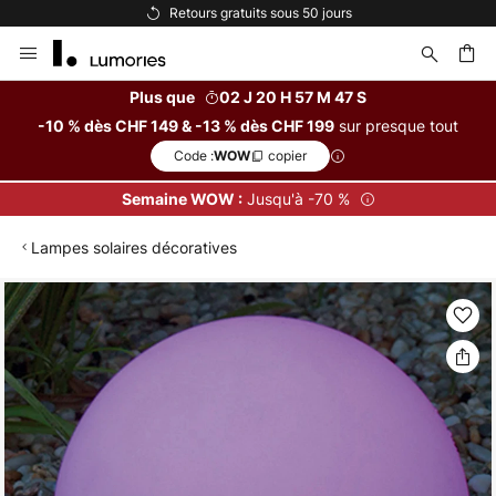
Options de paiement flexibles
Allez
au
contenu
Plus que
02 J 20 H 57 M 46 S
sur presque tout
-10 % dès CHF 149 & -13 % dès CHF 199
ercher
Code :
copier
WOW
Jusqu'à -70 %
Semaine WOW :
Lampes solaires décoratives
Skip
to
the
end
of
the
images
gallery