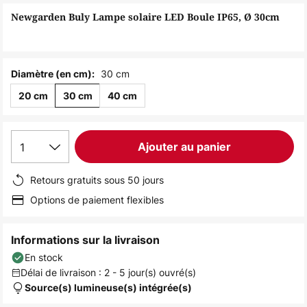
of
Newgarden Buly Lampe solaire LED Boule IP65, Ø 30cm
the
images
gallery
30 cm
Diamètre (en cm):
20 cm
30 cm
40 cm
1
Ajouter au panier
Retours gratuits sous 50 jours
Options de paiement flexibles
Informations sur la livraison
En stock
Délai de livraison : 2 - 5 jour(s) ouvré(s)
Source(s) lumineuse(s) intégrée(s)