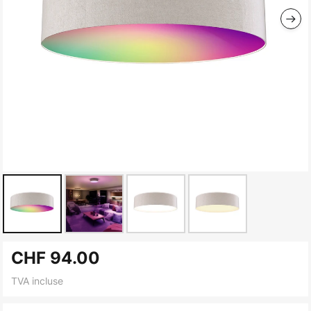
Skip
CHF 94.00
to
the
TVA incluse
beginning