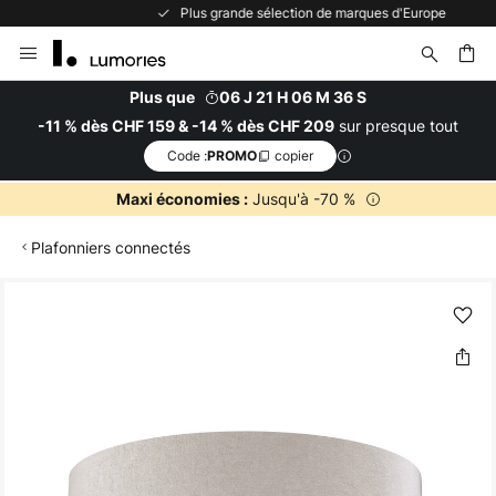
Plus grande sélection de marques d'Europe
Allez
au
contenu
Plus que
06 J 21 H 06 M 36 S
sur presque tout
-11 % dès CHF 159 & -14 % dès CHF 209
ercher
Code :
copier
PROMO
Jusqu'à -70 %
Maxi économies :
Plafonniers connectés
Skip
to
the
end
of
the
images
gallery