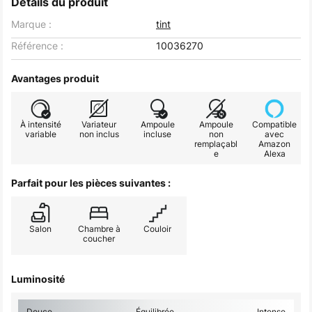
Détails du produit
Marque :
tint
Référence :
10036270
Avantages produit
À intensité
Variateur
Ampoule
Ampoule
Compatible
variable
non inclus
incluse
non
avec
remplaçabl
Amazon
e
Alexa
Parfait pour les pièces suivantes :
Salon
Chambre à
Couloir
coucher
Luminosité
Douce
Équilibrée
Intense