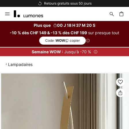
s sous 50 jours
Options de paiement 
Allez
au
contenu
Plus que
00 J 18 H 37 M 19 S
sur presque tout
-10 % dès CHF 149 & -13 % dès CHF 199
ercher
Code :
copier
WOW
Jusqu'à -70 %
Semaine WOW :
Lampadaires
Skip
to
the
end
of
the
images
gallery