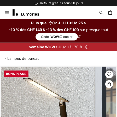
Retours gratuits sous 50 jours
Allez
au
contenu
Plus que
02 J 11 H 32 M 24 S
sur presque tout
-10 % dès CHF 149 & -13 % dès CHF 199
ercher
Code :
copier
WOW
Jusqu'à -70 %
Semaine WOW :
Lampes de bureau
Skip
BONS PLANS
to
the
end
of
the
images
gallery