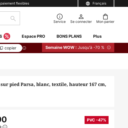
 paiement flexibles
Français
Rechercher
Service
Se connecter
Mon panier
S
Espace PRO
BONS PLANS
Plus
Jusqu'à -70 %
Semaine WOW :
copier
ur pied Parsa, blanc, textile, hauteur 167 cm,
90
PVC -47%
0