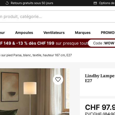
Retours gratuits sous 50 jours
Options de
eur
Ampoules
Ventilateurs
Marques
PROMO
sur presque tout
F 149 & -13 % dès CHF 199
Code :
WOW
sur pied Parsa, blanc, textile, hauteur 167 cm, E27
Lindby Lampe s
E27
CHF 97.
PVC
CHF 184.9