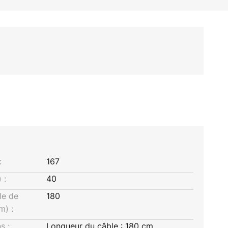
:
167
 :
40
le de
180
m) :
s :
Longueur du câble : 180 cm