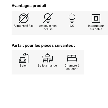
d'alimentation permet d'allumer e
Avantages produit
lampadaire. La lumière diffusée pa
particulièrement agréable, car ell
manière très chaleureuse grâce à 
À intensité fixe
Ampoule non
E27
Interrupteur
incluse
sur câble
Parfait pour les pièces suivantes :
Salon
Salle à manger
Chambre à
coucher