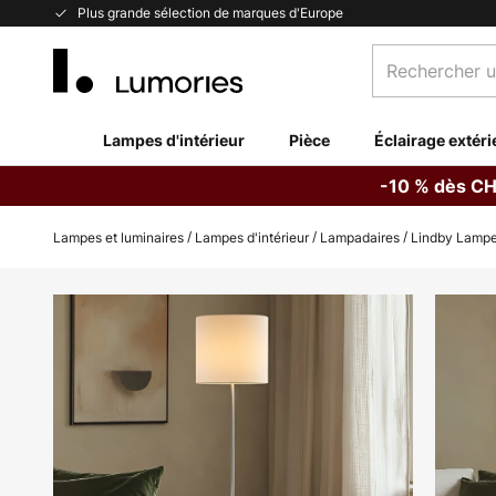
Allez
Plus grande sélection de marques d'Europe
au
Rechercher
contenu
un
produit,
catégorie...
Lampes d'intérieur
Pièce
Éclairage extéri
-10 % dès CH
Lampes et luminaires
Lampes d'intérieur
Lampadaires
Lindby Lampe 
Skip
to
the
end
of
the
images