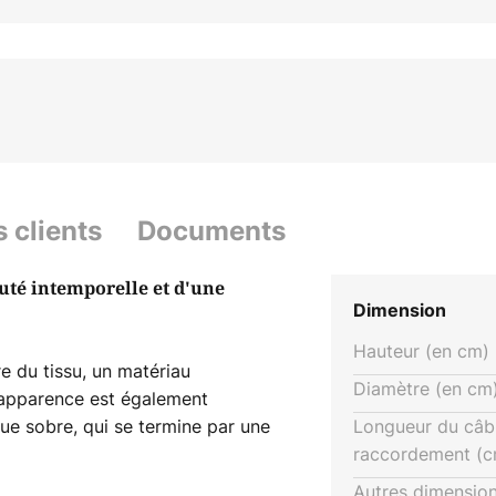
s clients
Documents
uté intemporelle et d'une
Dimension
Hauteur (en cm) 
e du tissu, un matériau
Diamètre (en cm)
 apparence est également
que sobre, qui se termine par une
Longueur du câb
ce nickelée attrayante avec une
raccordement (c
pied intégré au cordon
Autres dimension