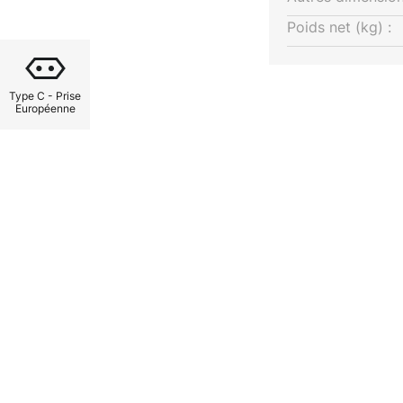
t d'éteindre rapidement le
Poids net (kg) :
r Parsa est bien sûr
e illumine l'environnement de
son abat-jour en tissu blanc.
Type C - Prise
Européenne