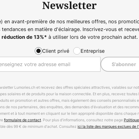
Newsletter
) en avant-première de nos meilleures offres, nos promotio
s tendances en matière d'éclairage. Inscrivez-vous et rece
à utiliser lors de votre prochain achat.
réduction de
13%
*
Client privé
Entreprise
S'abonner
letter Lumories.ch et recevez des offres spéciales attractives, valables sur n
mpes solaires et de produits pour la maison connectée. Et en plus, recevez toutes l
oduits en promotion et autres offres, mais également des conseils personnalisés
ions de nos partenaires, des enquêtes, des demandes d'évaluation et des recomm
ement et à tout moment en cliquant sur le lien approprié disponible dans chaque 
tre
formulaire de contact
. Pour plus d'informations, consultez notre page
Politique
able dès 99 € de minimum d'achat. Consultez
ici la liste des marques exclues de l'