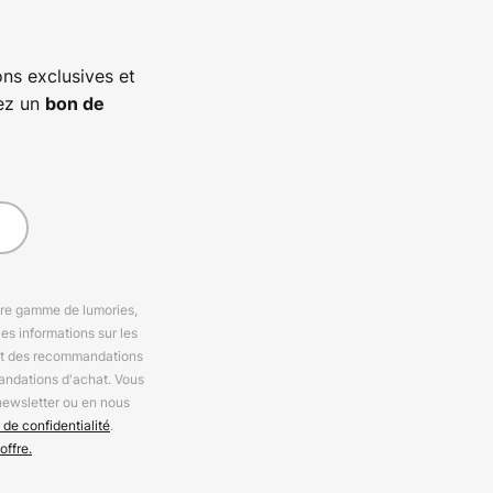
ns exclusives et
vez un
bon de
otre gamme de lumories,
es informations sur les
 et des recommandations
andations d'achat. Vous
newsletter ou en nous
 de confidentialité
.
offre.