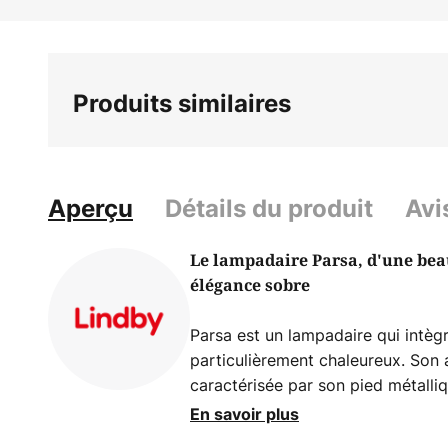
Skip
to
the
beginning
Produits similaires
of
the
images
gallery
Aperçu
Détails du produit
Avi
Le lampadaire Parsa, d'une bea
élégance sobre
Parsa est un lampadaire qui intègr
particulièrement chaleureux. Son
caractérisée par son pied métalli
base ronde et présente une surfa
En savoir plus
finition satinée. L'interrupteur à 