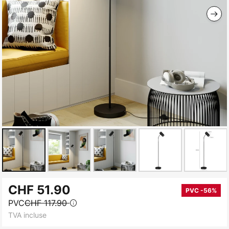
Skip
CHF 51.90
to
PVC -56%
PVC
CHF 117.90
the
TVA incluse
beginning