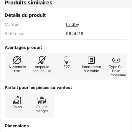
Produits similaires
Détails du produit
Marque :
Lindby
Référence :
9624219
Avantages produit
À intensité
Ampoule
E27
Interrupteur
Type C -
fixe
non incluse
sur câble
Prise
Européenne
Parfait pour les pièces suivantes :
Salon
Salle à
manger
Dimensions