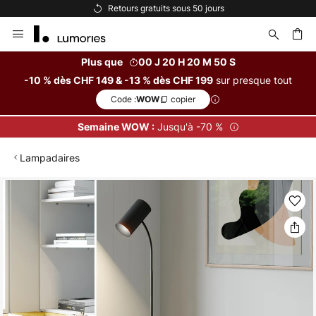
tuits sous 50 jours
Options de paiem
Allez
au
contenu
Plus que
00 J 20 H 20 M 49 S
sur presque tout
-10 % dès CHF 149 & -13 % dès CHF 199
ercher
Code :
copier
WOW
Jusqu'à -70 %
Semaine WOW :
Lampadaires
Skip
to
the
end
of
the
images
gallery