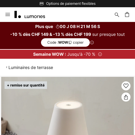
Options de paiement flexibles
Allez
au
contenu
Plus que
00 J 08 H 21 M 56 S
sur presque tout
-10 % dès CHF 149 & -13 % dès CHF 199
ercher
Code :
copier
WOW
Jusqu'à -70 %
Semaine WOW :
Luminaires de terrasse
Skip
+ remise sur quantité
to
the
end
of
the
images
gallery