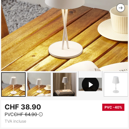
Skip
CHF 38.90
to
PVC -40%
PVC
CHF 64.90
the
TVA incluse
beginning