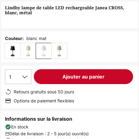
of
Lindby lampe de table LED rechargeable Janea CROSS,
the
blanc, métal
images
gallery
blanc mat
Couleur:
1
Ajouter au panier
Retours gratuits sous 50 jours
Options de paiement flexibles
Informations sur la livraison
En stock
Délai de livraison : 2 - 5 jour(s) ouvré(s)