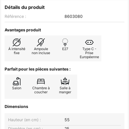
Détails du produit
Référence :
8603080
Avantages produit
À intensité
Ampoule
E27
Type C -
fixe
non incluse
Prise
Européenne
Parfait pour les pièces suivantes :
Salon
Chambre à
Salle à
coucher
manger
Dimensions
Hauteur (en cm) :
55
Diamètre (en cm) :
25