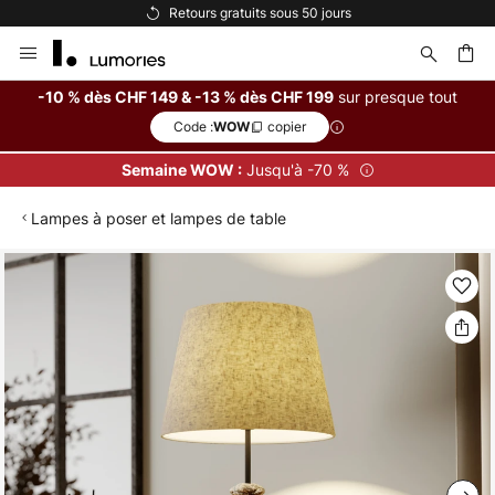
Retours gratuits sous 50 jours
Allez
au
contenu
sur presque tout
-10 % dès CHF 149 & -13 % dès CHF 199
Code :
copier
WOW
ercher
Jusqu'à -70 %
Semaine WOW :
Lampes à poser et lampes de table
Skip
to
the
end
of
the
images
gallery