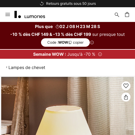
0 jours
Options de paiement flexible
Allez
au
contenu
Plus que
02 J 08 H 23 M 27 S
sur presque tout
-10 % dès CHF 149 & -13 % dès CHF 199
ercher
Code :
copier
WOW
Jusqu'à -70 %
Semaine WOW :
Lampes de chevet
Skip
to
the
end
of
the
images
gallery