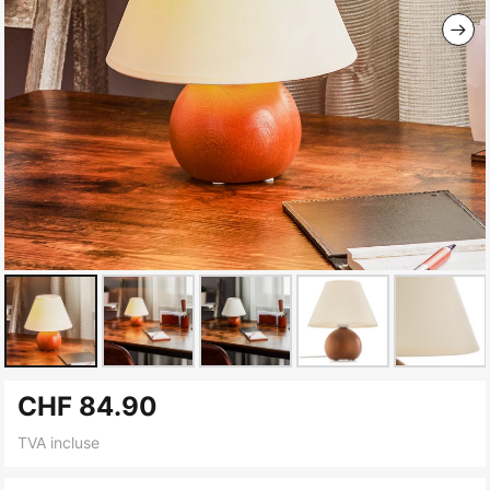
Skip
CHF 84.90
to
the
TVA incluse
beginning