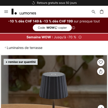
Retours gratuits sous 50 jours
Allez
au
contenu
sur presque tout
-10 % dès CHF 149 & -13 % dès CHF 199
Code :
copier
WOW
ercher
Jusqu'à -70 %
Semaine WOW :
Luminaires de terrasse
Skip
+ remise sur quantité
to
the
end
of
the
images
gallery