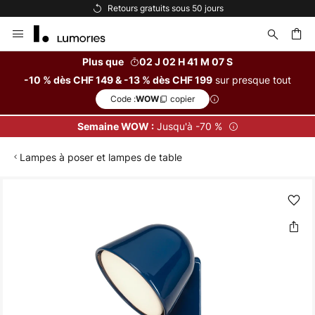
Retours gratuits sous 50 jours
Allez
au
contenu
Plus que
02 J 02 H 41 M 07 S
sur presque tout
-10 % dès CHF 149 & -13 % dès CHF 199
ercher
Code :
copier
WOW
Jusqu'à -70 %
Semaine WOW :
Lampes à poser et lampes de table
Skip
to
the
end
of
the
images
gallery