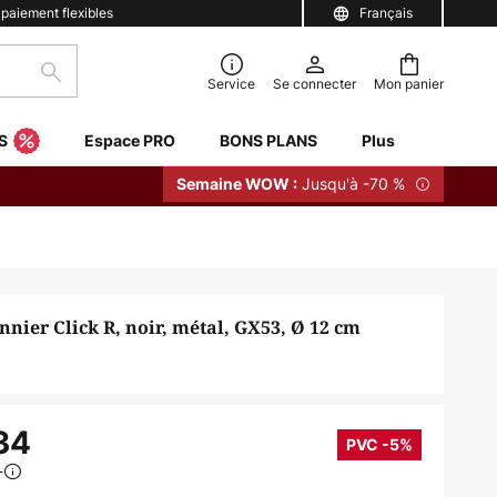
 paiement flexibles
Français
Rechercher
Service
Se connecter
Mon panier
S
Espace PRO
BONS PLANS
Plus
Jusqu'à -70 %
Semaine WOW :
nier Click R, noir, métal, GX53, Ø 12 cm
34
PVC -5%
8