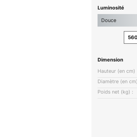
Luminosité
Douce
56
Dimension
Hauteur (en cm) 
Diamètre (en cm)
Poids net (kg) :