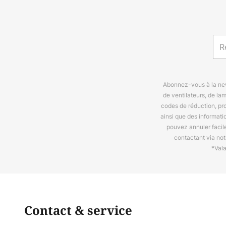
Abonnez-vous à la news
de ventilateurs, de la
codes de réduction, pr
ainsi que des informat
pouvez annuler facil
contactant via no
*Val
Contact & service