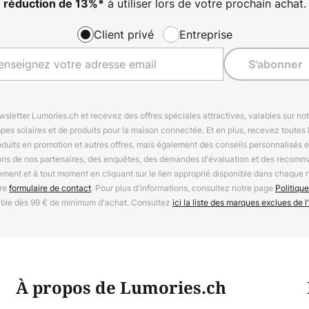
à utiliser lors de votre prochain achat.
réduction de
13%
*
Client privé
Entreprise
S'abonner
letter Lumories.ch et recevez des offres spéciales attractives, valables sur n
mpes solaires et de produits pour la maison connectée. Et en plus, recevez toutes l
oduits en promotion et autres offres, mais également des conseils personnalisés
ions de nos partenaires, des enquêtes, des demandes d'évaluation et des recomm
ement et à tout moment en cliquant sur le lien approprié disponible dans chaque 
tre
formulaire de contact
. Pour plus d'informations, consultez notre page
Politique
able dès 99 € de minimum d'achat. Consultez
ici la liste des marques exclues de l'
À propos de Lumories.ch