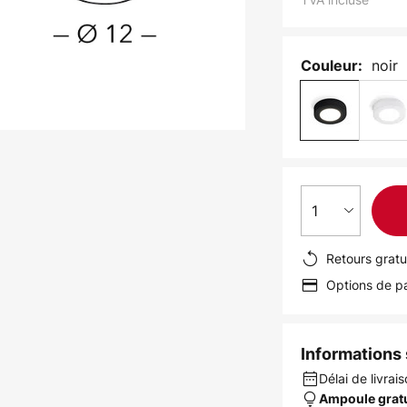
noir
Couleur:
1
Retours gratu
Options de pa
Informations s
Délai de livrais
Ampoule grat