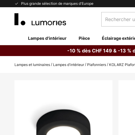
Allez
Plus grande sélection de marques d'Europe
au
Rechercher
contenu
un
produit,
catégorie...
Lampes d'intérieur
Pièce
Éclairage extéri
-10 % dès CHF 149 & -13 % 
Lampes et luminaires
Lampes d'intérieur
Plafonniers
KOLARZ Plafonn
Skip
to
the
end
of
the
images