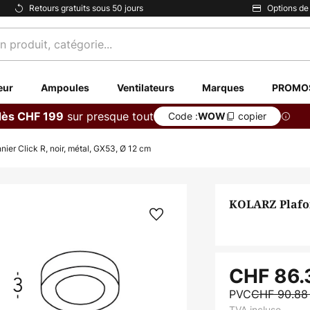
Retours gratuits sous 50 jours
Options de
eur
Ampoules
Ventilateurs
Marques
PROMO
sur presque tout
dès CHF 199
Code :
copier
WOW
ier Click R, noir, métal, GX53, Ø 12 cm
KOLARZ Plafon
CHF 86.
PVC
CHF 90.8
TVA incluse