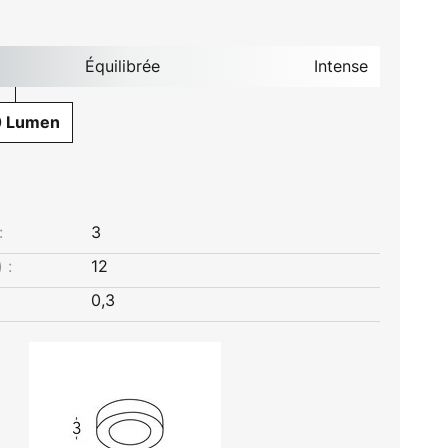
Équilibrée
Intense
0 Lumen
:
3
 :
12
0,3