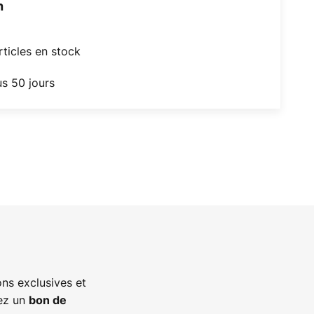
h
articles en stock
us 50 jours
ns exclusives et
vez un
bon de