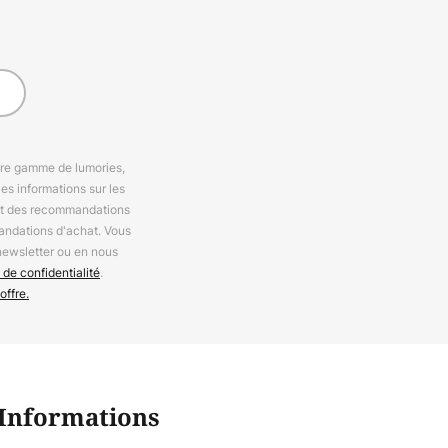
otre gamme de lumories,
es informations sur les
 et des recommandations
andations d'achat. Vous
newsletter ou en nous
 de confidentialité
.
offre.
Informations